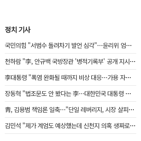
정치 기사
국민의힘 "서범수 돌려차기 발언 심각"…윤리위 엄중 조치 의견 모아
천하람 "李, 안규백 국방장관 '병적기록부' 공개 지시해야"
李대통령 "폭염 완화될 때까지 비상 대응…가용 자원 총동원"
장동혁 "법조문도 안 봤다는 李…대한민국 대통령 맞나, 역대급 망언"
靑, 김용범 책임론 일축…"단일 레버리지, 시장 살피고 대책 챙길 때"
김민석 "제가 계엄도 예상했는데 신천지 의혹 생짜로 말했겠나"