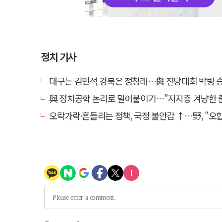
정치 기사
대구는 김민석 경북은 정청래…與 전당대회 박빙 승부 
與 정치공학 논리로 밀어붙이기…"지지층 겨냥한 졸속 포퓰리즘 
오락가락·흔들리는 정책, 국정 불안감 ↑…野, "오