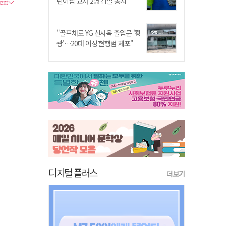
린이집 교사 2명 검찰 송치
"골프채로 YG 신사옥 출입문 '쾅
쾅'…20대 여성 현행범 체포"
디지털 플러스
더보기