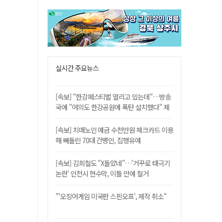
실시간 주요뉴스
[속보] "한강페스티벌 열리고 있는데"…방송
국에 "여의도 한강공원에 폭탄 설치했다" 제
보
[속보] 치매노인 예금 수천만원 체크카드 이용
해 빼돌린 70대 간병인, 집행유예
[속보] 김희철도 "X돌았네"…'거꾸로 태극기
논란' 인천시 현수막, 이틀 만에 철거
"'오징어게임 미국판 스핀오프', 제작 취소"