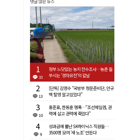
댓글 많은 뉴스
정부 느닷없는 농지 전수조사…농촌 들
쑤시는 '경자유전'의 칼날
33
[단독] 김영수 "국방부 청문준비단, 안규
백 탈영 알고있었다"
13
홍준표, 한동훈 맹폭…"조선제일껌, 권
력에 살고 권력에 죽었다"
10
성과급에 뿔난 SK하이닉스 직원들…
3500명 모여 '새 노조' 만든다
9