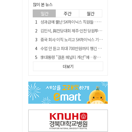
많이 본 뉴스
일간
주간
월간
성과급에 뿔난 SK하이닉스 직원들…3500명 모여 '새 노조' 만든다
김민석, 與전당대회 제주·인천 당원투표서 승리…누적 득표는 '초박빙'
중국 회사 이직 노리고 SK하이닉스 기밀 빼돌려…결국 실형
수업 안 듣고 최대 700만원까지 챙긴 포항 A대학 '유령 선수' 등 무더기 송치
李대통령 "결혼 페널티 개선"에…장동혁 "그 페널티 만든 게 이 정권"
경북 칠곡시니어클럽 커피앤솝 사업단…자개소품 만들기 문화체험 운영
더보기
트럼프 만난 손현보 목사…"현재 자유대한민국 여러 면에서 어려움"
신축 줄고 리모델링 뜨자…건설업계, 로봇·모듈러로 방향 튼다
"아버지 외출한 사이"…흉기로 40대母 살해한 고교 자퇴생, 구속 기로에
황희가 띄운 '버스 하우스'…민주당 "실현 거의 불가능, 해프닝으로 봐달라"