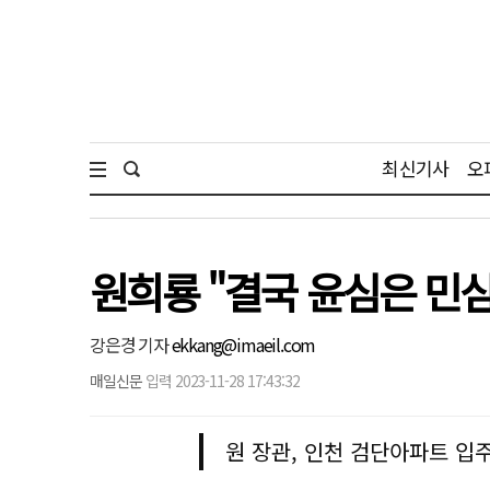
최신기사
오
원희룡 "결국 윤심은 민
강은경 기자
ekkang@imaeil.com
매일신문
입력 2023-11-28 17:43:32
원 장관, 인천 검단아파트 입