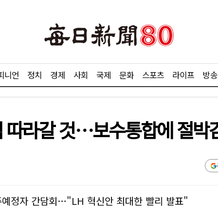
피니언
정치
경제
사회
국제
문화
스포츠
라이프
방송
심 따라갈 것…보수통합에 절박
주예정자 간담회…"LH 혁신안 최대한 빨리 발표"