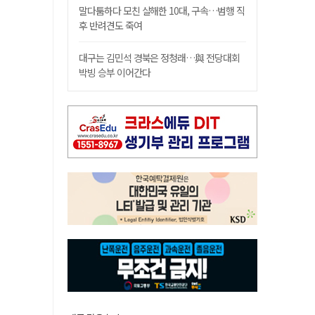
말다툼하다 모친 살해한 10대, 구속…범행 직
후 반려견도 죽여
대구는 김민석 경북은 정청래…與 전당대회
박빙 승부 이어간다