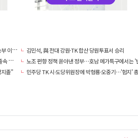
이어간다
김민석, 與 전대 강원·TK 합산 당원투표서 승리
정책"
노조 편향 정책 쏟아낸 정부…호남 메가특구에서는 '반노
합지졸"
민주당 TK 시·도당위원장에 박형룡·오중기…'험지' 총선 이