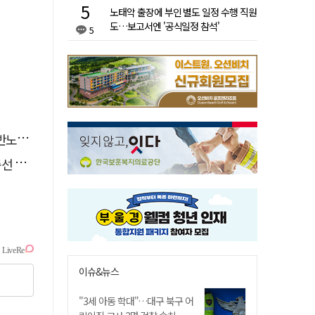
노태악 출장에 부인 별도 일정 수행 직원
도…보고서엔 '공식일정 참석'
5
조'?
끈다
이슈&뉴스
"3세 아동 학대"…대구 북구 어