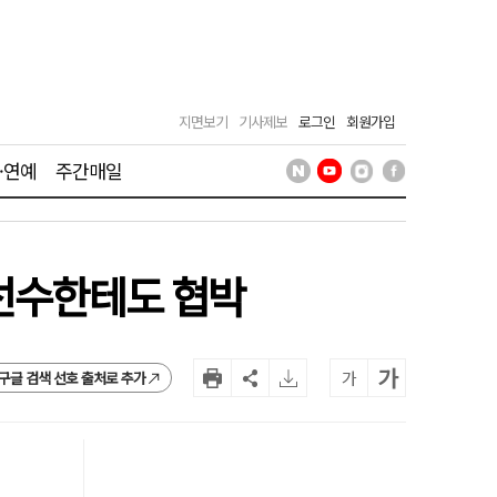
지면보기
기사제보
로그인
회원가입
·연예
주간매일
 선수한테도 협박
가
가
구글 검색 선호 출처로 추가