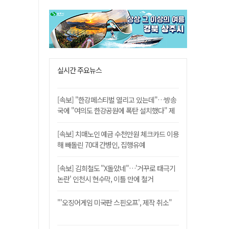
실시간 주요뉴스
[속보] "한강페스티벌 열리고 있는데"…방송
국에 "여의도 한강공원에 폭탄 설치했다" 제
보
[속보] 치매노인 예금 수천만원 체크카드 이용
해 빼돌린 70대 간병인, 집행유예
[속보] 김희철도 "X돌았네"…'거꾸로 태극기
논란' 인천시 현수막, 이틀 만에 철거
"'오징어게임 미국판 스핀오프', 제작 취소"