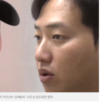
직 야구선수 임혜동씨. TV조선 보도화면 캡처