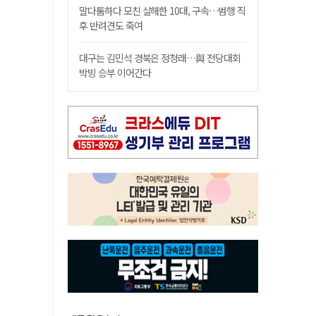
말다툼하다 모친 살해한 10대, 구속…범행 직
후 반려견도 죽여
대구는 김민석 경북은 정청래…與 전당대회
박빙 승부 이어간다