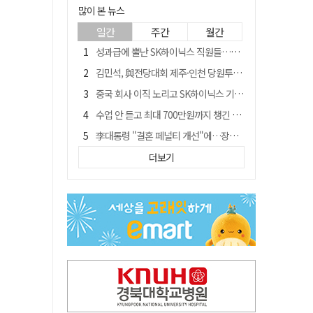
많이 본 뉴스
일간
주간
월간
성과급에 뿔난 SK하이닉스 직원들…3500명 모여 '새 노조' 만든다
김민석, 與전당대회 제주·인천 당원투표서 승리…누적 득표는 '초박빙'
중국 회사 이직 노리고 SK하이닉스 기밀 빼돌려…결국 실형
수업 안 듣고 최대 700만원까지 챙긴 포항 A대학 '유령 선수' 등 무더기 송치
李대통령 "결혼 페널티 개선"에…장동혁 "그 페널티 만든 게 이 정권"
경북 칠곡시니어클럽 커피앤솝 사업단…자개소품 만들기 문화체험 운영
더보기
트럼프 만난 손현보 목사…"현재 자유대한민국 여러 면에서 어려움"
신축 줄고 리모델링 뜨자…건설업계, 로봇·모듈러로 방향 튼다
"아버지 외출한 사이"…흉기로 40대母 살해한 고교 자퇴생, 구속 기로에
황희가 띄운 '버스 하우스'…민주당 "실현 거의 불가능, 해프닝으로 봐달라"