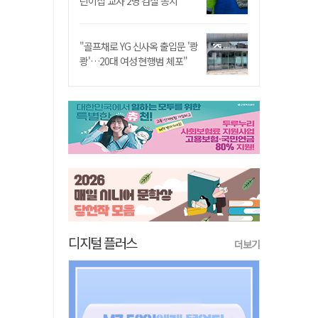
린이집 교사 2명 검찰 송치
"골프채로 YG 신사옥 출입문 '쾅
쾅'…20대 여성 현행범 체포"
디지털 플러스
더보기