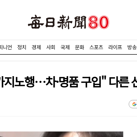
피니언
정치
경제
사회
국제
문화
스포츠
라이프
방송
 카지노행…차·명품 구입" 다른