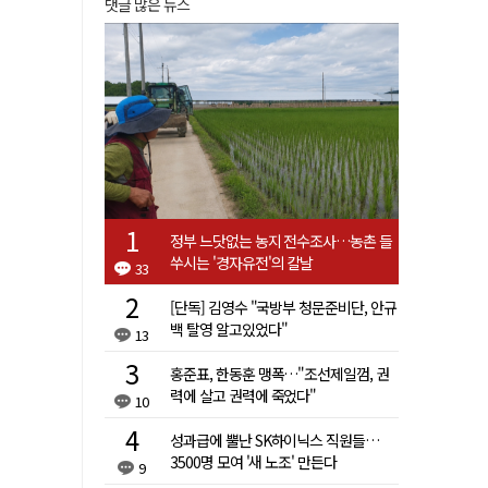
댓글 많은 뉴스
정부 느닷없는 농지 전수조사…농촌 들
쑤시는 '경자유전'의 칼날
33
[단독] 김영수 "국방부 청문준비단, 안규
백 탈영 알고있었다"
13
홍준표, 한동훈 맹폭…"조선제일껌, 권
력에 살고 권력에 죽었다"
10
성과급에 뿔난 SK하이닉스 직원들…
3500명 모여 '새 노조' 만든다
9