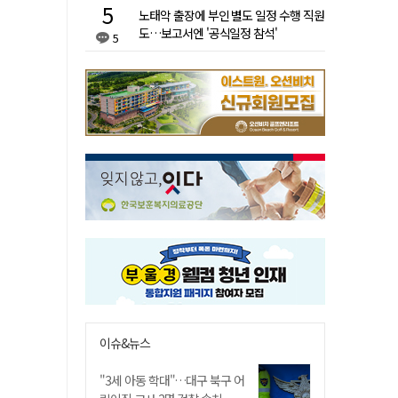
노태악 출장에 부인 별도 일정 수행 직원
도…보고서엔 '공식일정 참석'
5
이슈&뉴스
"3세 아동 학대"…대구 북구 어