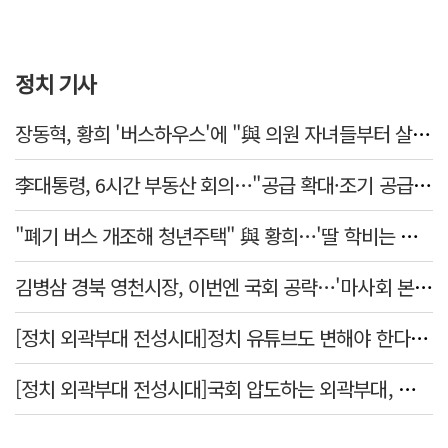
정치 기사
장동혁, 황희 '버스하우스'에 "與 의원 자녀들부터 살아보면 어떨까?"
李대통령, 6시간 부동산 회의…"공급 확대·조기 공급 과감히 실천"
"폐기 버스 개조해 청년주택" 與 황희…'딸 학비는 年 4200만원'
김병삼 경북 영천시장, 이번엔 국회 공략…'마사회 본사 이전·광역교통망 확충' 요청
[정치 외곽부대 전성시대]정치 유튜브도 변해야 한다 "화합과 존중"
[정치 외곽부대 전성시대]국회 압도하는 외곽부대, 목소리 왜 커지나?