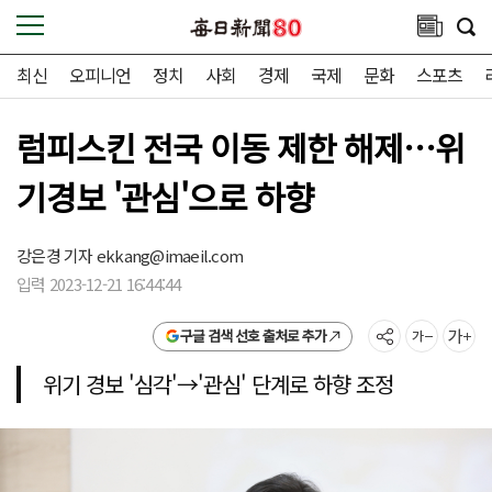
최신
오피니언
정치
사회
경제
국제
문화
스포츠
럼피스킨 전국 이동 제한 해제…위
기경보 '관심'으로 하향
강은경 기자
ekkang@imaeil.com
입력 2023-12-21 16:44:44
구글 검색 선호 출처로 추가
위기 경보 '심각'→'관심' 단계로 하향 조정