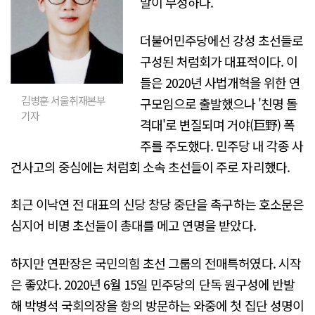
말이 무성하다.
더불어민주당에선 강성 초선들로
구성된 처럼회가 대표적이다. 이
들은 2020년 사법개혁을 위한 연
김병훈 서울취재본부
구모임으로 출발했으나 '친명 돌
기자
격대'로 변질되며 거야(巨野) 폭
주를 주도했다. 민주당 내 각종 사
건사고의 중심에는 처럼회 소속 초선들이 주로 자리했다.
최근 이낙연 전 대표의 신당 창당 중단을 촉구하는 호소문은
심지어 비명 초선들이 총대를 메고 연명을 받았다.
하지만 연판장은 국민의힘 초선 그룹의 전매특허였다. 시작
은 좋았다. 2020년 6월 15일 민주당의 단독 원구성에 반발
해 박병석 국회의장을 항의 방문하는 와중에 첫 집단 성명이