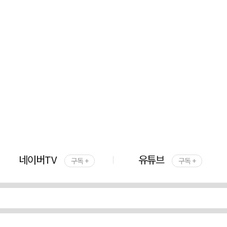
네이버TV
유튜브
구독 +
구독 +