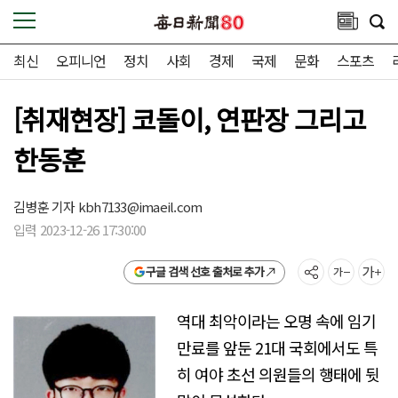
최신
오피니언
정치
사회
경제
국제
문화
스포츠
[취재현장] 코돌이, 연판장 그리고
한동훈
김병훈 기자
kbh7133@imaeil.com
입력 2023-12-26 17:30:00
구글 검색 선호 출처로 추가
역대 최악이라는 오명 속에 임기
만료를 앞둔 21대 국회에서도 특
히 여야 초선 의원들의 행태에 뒷