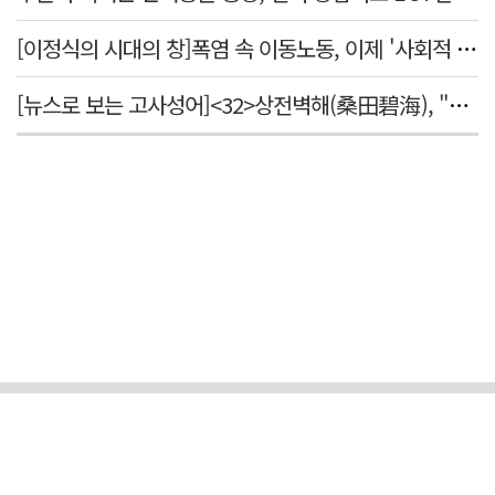
[이정식의 시대의 창]폭염 속 이동노동, 이제 '사회적 위험 관리'로 전환할 때
[뉴스로 보는 고사성어]<32>상전벽해(桑田碧海), "뽕나무밭이 푸른 바다가 되었다."