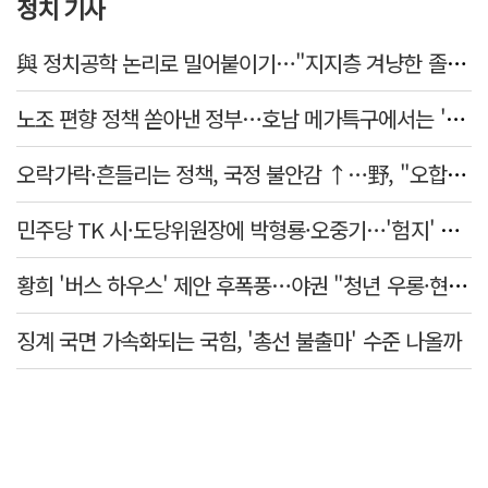
정치 기사
與 정치공학 논리로 밀어붙이기…"지지층 겨냥한 졸속 포퓰리즘 정책"
노조 편향 정책 쏟아낸 정부…호남 메가특구에서는 '반노조'?
오락가락·흔들리는 정책, 국정 불안감 ↑…野, "오합지졸"
민주당 TK 시·도당위원장에 박형룡·오중기…'험지' 총선 이끈다
황희 '버스 하우스' 제안 후폭풍…야권 "청년 우롱·현실 괴리" 총공세
징계 국면 가속화되는 국힘, '총선 불출마' 수준 나올까