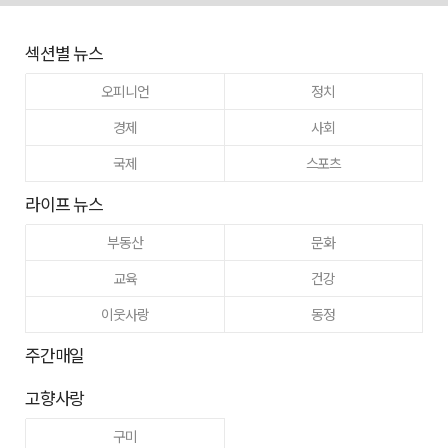
섹션별 뉴스
오피니언
정치
경제
사회
국제
스포츠
라이프 뉴스
부동산
문화
교육
건강
이웃사랑
동정
주간매일
고향사랑
구미