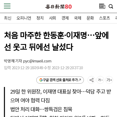
최신
오피니언
정치
사회
경제
국제
문화
스포츠
처음 마주한 한동훈·이재명…앞에
선 웃고 뒤에선 날섰다
박영채 기자
pyc@imaeil.com
입력 2023-12-29 18:09:49 수정 2023-12-29 20:37:10
구글 검색 선호 출처로 추가
29일 한 위원장, 이재명 대표실 찾아…덕담 주고 받
으며 여야 협력 다짐
법안 처리 대화…쌍특검은 침묵