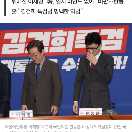
뒤에선 이재명 "韓, 협치 마인드 없어" 비판…한동
훈 "김건희 특검법 명백한 악법"
더불어민주당 이재명 대표와 국민의힘 한동훈 비상대책위원장이 29일 국