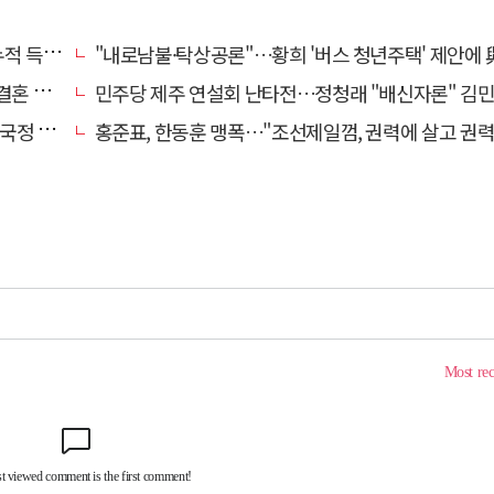
초박빙'
"내로남불·탁상공론"…황희 '버스 청년주택' 제안에 與 내부서도 쓴
 손본다
민주당 제주 연설회 난타전…정청래 "배신자론" 김민석 "관리 무
 중단"
홍준표, 한동훈 맹폭…"조선제일껌, 권력에 살고 권력에 죽었