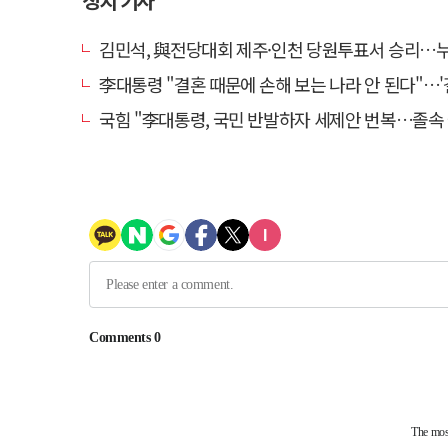
정치 기사
김민석, 與전당대회 제주·인천 당원투표서 승리…누적 득표는 '
李대통령 "결혼 때문에 손해 보는 나라 안 된다"…'결혼 페널티' 22개
국힘 "李대통령, 국민 반발하자 세제안 번복…졸속 국정 즉각