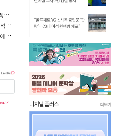
린이집 교사 2명 검찰 송치
소리
"골프채로 YG 신사옥 출입문 '쾅
능"
쾅'…20대 여성 현행범 체포"
다"
디지털 플러스
더보기