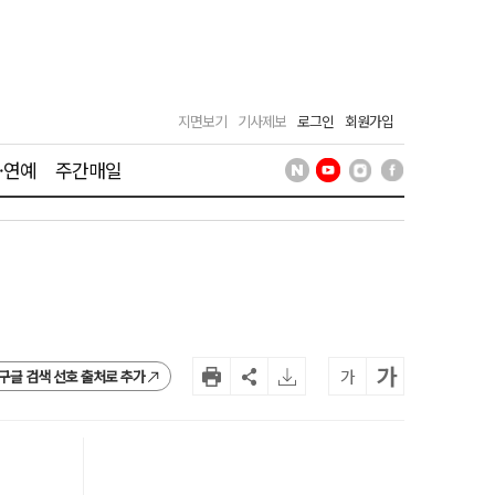
지면보기
기사제보
로그인
회원가입
·연예
주간매일
가
가
구글 검색 선호 출처로 추가