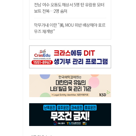
전남 여수 오동도 해상서 5명 탄 유람용 모터
보트 전복…2명 숨져
막무가내 이란 "美, MOU 위반 배상해야 호르
무즈 재개방"