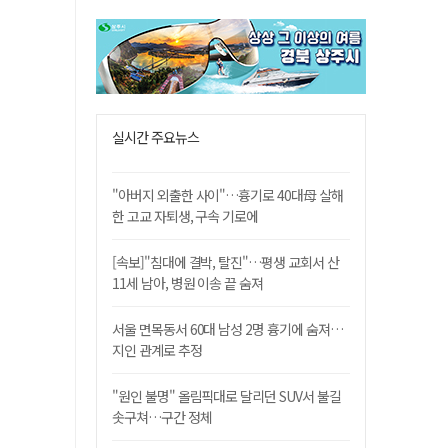
실시간 주요뉴스
"아버지 외출한 사이"…흉기로 40대母 살해
한 고교 자퇴생, 구속 기로에
[속보]"침대에 결박, 탈진"…평생 교회서 산
11세 남아, 병원 이송 끝 숨져
서울 면목동서 60대 남성 2명 흉기에 숨져…
지인 관계로 추정
"원인 불명" 올림픽대로 달리던 SUV서 불길
솟구쳐…구간 정체