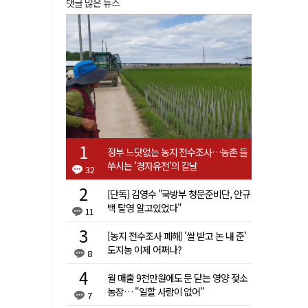
댓글 많은 뉴스
정부 느닷없는 농지 전수조사…농촌 들
쑤시는 '경자유전'의 칼날
32
[단독] 김영수 "국방부 청문준비단, 안규
백 탈영 알고있었다"
11
[농지 전수조사 폐해] '쌀 받고 논 내 준'
도지농 이제 어쩌나?
8
월 매출 9천만원에도 문 닫는 영양 젖소
농장… "일할 사람이 없어"
7