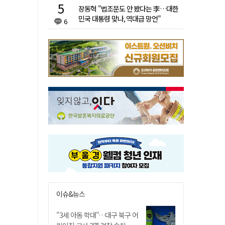
장동혁 "법조문도 안 봤다는 李…대한
민국 대통령 맞나, 역대급 망언"
6
이슈&뉴스
"3세 아동 학대"…대구 북구 어