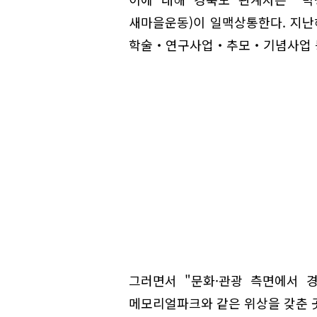
새마을운동)이 일맥상통한다. 지난
학술‧연구사업‧추모‧기념사업 등
그러면서 "문화·관광 측면에서 
메모리얼파크와 같은 위상을 갖춘 