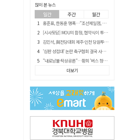
많이 본 뉴스
일간
주간
월간
홍준표, 한동훈 맹폭…"조선제일껌, 권력에 살고 권력에 죽었다"
[시사뒷담] MOU의 함정, 협약식이 투자 확정은 아니긴 해
김민석, 與전당대회 제주·인천 당원투표서 승리…누적 득표는 '초박빙'
'심판 성접대' 논란 축구협회 결국 사과…"깊이 반성, 쇄신하겠다"
"내로남불·탁상공론"…황희 '버스 청년주택' 제안에 與 내부서도 쓴소리
"경로당 통장에 비밀번호가 적혀 있다"…전국 돌며 경로당 13곳 턴 30대 구속
더보기
"침대에 결박, 탈진"…평생 교회서 산 11세 남아, 병원 이송 끝 숨져
예안향교 대성전, '국가지정 보물로 지정'
휠체어 환자 발로 밀어 숨지게 한 70대 간병인…2심도 집행유예
박권현 청도군수, 국무총리에 "청도 물 공급 최대 3만t 늘려달라"