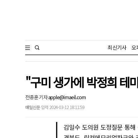
최신기사
오
"구미 생가에 박정희 테
전종훈 기자
apple@imaeil.com
매일신문
입력 2024-03-12 18:11:59
김일수 도의원 도정질문 통해
경북도, 링컨메모리얼파크와 