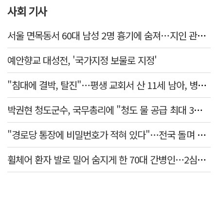
사회 기사
서울 면목동서 60대 남성 2명 흉기에 숨져…지인 관계로 추정
예안향교 대성전, '국가지정 보물로 지정'
"침대에 결박, 탈진"…평생 교회서 산 11세 남아, 병원 이송 끝 숨져
박권현 청도군수, 국무총리에 "청도 물 공급 최대 3만t 늘려달라"
"경로당 통장에 비밀번호가 적혀 있다"…전국 돌며 경로당 13곳 턴 30대 구속
휠체어 환자 발로 밀어 숨지게 한 70대 간병인…2심도 집행유예