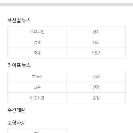
섹션별 뉴스
오피니언
정치
경제
사회
국제
스포츠
라이프 뉴스
부동산
문화
교육
건강
이웃사랑
동정
주간매일
고향사랑