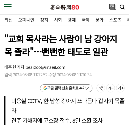
최신
오피니언
정치
사회
경제
국제
문화
스포츠
"교회 목사라는 사람이 남 강아지
목 졸라"…뻔뻔한 태도로 일관
배주현 기자
pearzoo@imaeil.com
입력 2024-05-08 11:12:52 수정 2024-05-08 11:20:34
구글 검색 선호 출처로 추가
미용실 CCTV, 한 남성 강아지 쓰다듬다 갑자기 목졸
라
견주 가해자에 고소장 접수, 8일 소환 조사