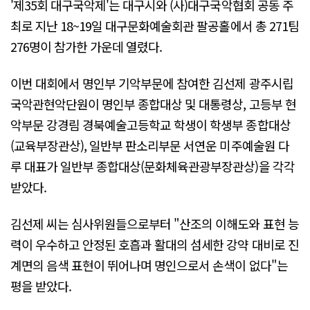
'제35회 대구국악제'는 대구시와 (사)대구국악협회 공동 주
최로 지난 18~19일 대구문화예술회관 팔공홀에서 총 271팀
276명이 참가한 가운데 열렸다.
이번 대회에서 명인부 기악부문에 참여한 김선제 광주시립
국악관현악단원이 명인부 종합대상 및 대통령상, 고등부 현
악부문 강경림 경북예술고등학교 학생이 학생부 종합대상
(교육부장관상), 일반부 판소리부문 서연운 미주예술원 다
루 대표가 일반부 종합대상(문화체육관광부장관상)을 각각
받았다.
김선제 씨는 심사위원들으로부터 "산조의 이해도와 표현 능
력이 우수하고 안정된 호흡과 활대의 섬세한 강약 대비로 진
계면의 음색 표현이 뛰어나며 명인으로서 손색이 없다"는
평을 받았다.