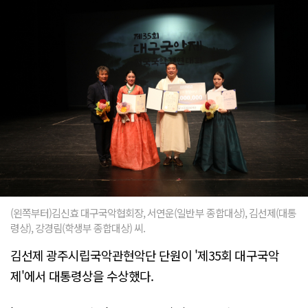
(왼쪽부터)김신효 대구국악협회장, 서연운(일반부 종합대상), 김선제(대통
령상), 강경림(학생부 종합대상) 씨.
김선제 광주시립국악관현악단 단원이 '제35회 대구국악
제'에서 대통령상을 수상했다.