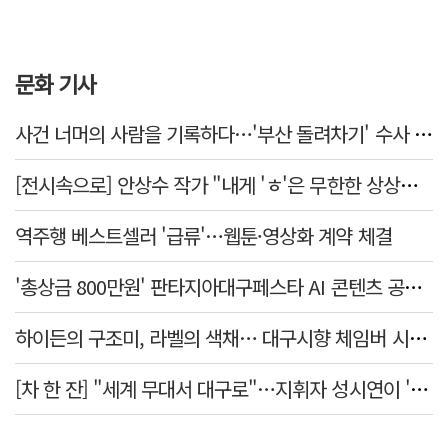
문화 기사
사건 너머의 사람을 기록하다…'부산 돌려차기' 수사 검사의 15년
[전시속으로] 안상수 작가 "내게 'ㅎ'은 무한한 상상을 일으키는 촉매"
역주행 베스트셀러 '급류'…웹툰·영상화 계약 체결
'총상금 800만원' 판타지아대구페스타 AI 콘텐츠 공모전 개최
하이든의 구조미, 라벨의 색채… 대구시향 체임버 시리즈 '주제와 색채'
[차 한 잔] "세계 무대서 대구로"…지휘자 성시연이 '유스 오케스트라'와 만든 무대