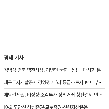
경제 기사
김병삼 경북 영천시장, 이번엔 국회 공략…'마사회 본사 이전·광역교통망 확충' 요청
대구도시개발공사 경영평가 '라'등급…토지 판매 부진에 1년 만에 두 단계 '뚝'
예탁결제원, 비상장·조각투자 장외거래 청산결제 인프라 구축 착수…연내 가동
[여의도단신]삼성증권·교보증권·신한자산운용