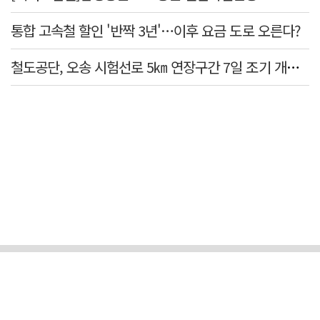
통합 고속철 할인 '반짝 3년'…이후 요금 도로 오른다?
철도공단, 오송 시험선로 5㎞ 연장구간 7일 조기 개통…LA 메트로 사업 지원