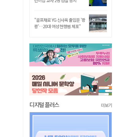
린이집 교사 2명 검찰 송치
"골프채로 YG 신사옥 출입문 '쾅
쾅'…20대 여성 현행범 체포"
디지털 플러스
더보기