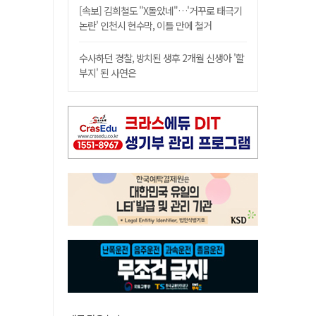
[속보] 김희철도 "X돌았네"…'거꾸로 태극기
논란' 인천시 현수막, 이틀 만에 철거
수사하던 경찰, 방치된 생후 2개월 신생아 '할
부지' 된 사연은