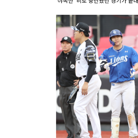
'야속한' 비로 중단됐던 경기가 끝