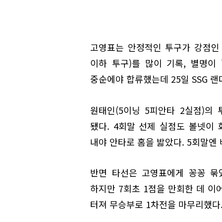
고영표는 안정적인 투구가 강점인 
이하 투구)를 많이 기록, 별명이 
중순에야 합류했는데 25일 SSG 
원태인(5이닝 5피안타 2실점)의
됐다. 4회말 선제 실점도 볼넷이 
내야 안타로 홈을 밟았다. 5회말엔
반면 타선은 고영표에게 꽁꽁 묶였
하지만 7회초 1점을 만회한 데 이어
터져 무승부로 1차전을 마무리했다