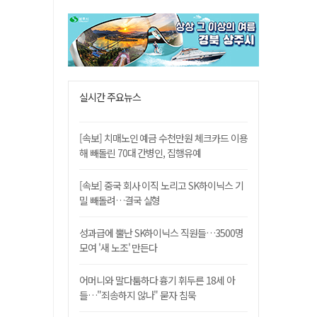
실시간 주요뉴스
[속보] 치매노인 예금 수천만원 체크카드 이용
해 빼돌린 70대 간병인, 집행유예
[속보] 중국 회사 이직 노리고 SK하이닉스 기
밀 빼돌려…결국 실형
성과급에 뿔난 SK하이닉스 직원들…3500명
모여 '새 노조' 만든다
어머니와 말다툼하다 흉기 휘두른 18세 아
들…"죄송하지 않나" 묻자 침묵