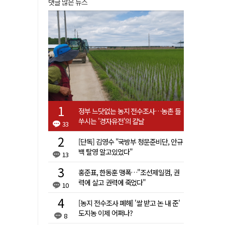
댓글 많은 뉴스
정부 느닷없는 농지 전수조사…농촌 들
쑤시는 '경자유전'의 칼날
33
[단독] 김영수 "국방부 청문준비단, 안규
백 탈영 알고있었다"
13
홍준표, 한동훈 맹폭…"조선제일껌, 권
력에 살고 권력에 죽었다"
10
[농지 전수조사 폐해] '쌀 받고 논 내 준'
도지농 이제 어쩌나?
8