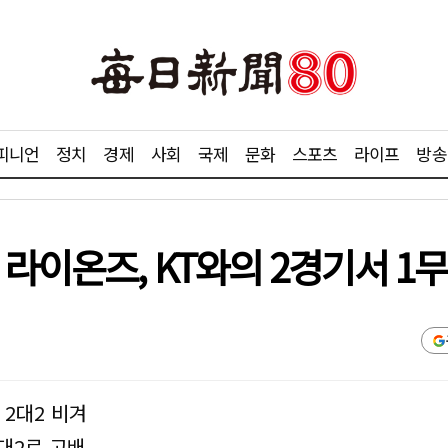
피니언
정치
경제
사회
국제
문화
스포츠
라이프
방송
라이온즈, KT와의 2경기서 1무
 2대2 비겨
대2로 고배