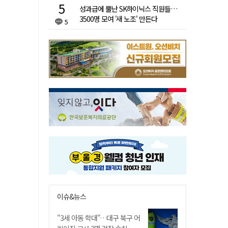
성과급에 뿔난 SK하이닉스 직원들…
3500명 모여 '새 노조' 만든다
5
이슈&뉴스
"3세 아동 학대"…대구 북구 어