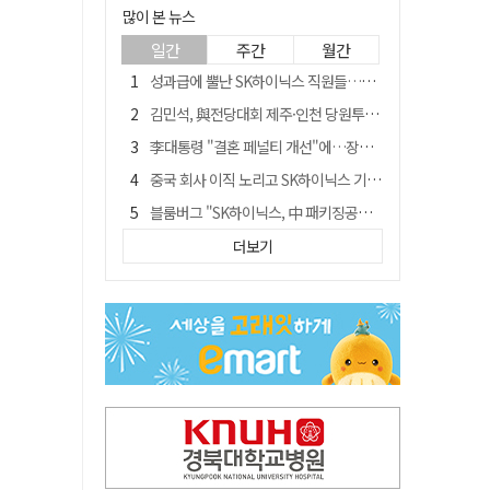
많이 본 뉴스
일간
주간
월간
성과급에 뿔난 SK하이닉스 직원들…3500명 모여 '새 노조' 만든다
김민석, 與전당대회 제주·인천 당원투표서 승리…누적 득표는 '초박빙'
李대통령 "결혼 페널티 개선"에…장동혁 "그 페널티 만든 게 이 정권"
중국 회사 이직 노리고 SK하이닉스 기밀 빼돌려…결국 실형
블룸버그 "SK하이닉스, 中 패키징공장 지분매각 등 검토"
트럼프 만난 손현보 목사…"현재 자유대한민국 여러 면에서 어려움"
더보기
수업 안 듣고 최대 700만원까지 챙긴 포항 A대학 '유령 선수' 등 19명 무더기 송치
경북 칠곡시니어클럽 커피앤솝 사업단…자개소품 만들기 문화체험 운영
"아버지 외출한 사이"…흉기로 40대母 살해한 고교 자퇴생, 구속 기로에
서울 면목동서 60대 남성 2명 흉기에 숨져…지인 관계로 추정