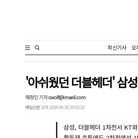
최신기사
오
'아쉬웠던 더블헤더' 삼성 
채정민 기자
cwolf@imaeil.com
매일신문
입력 2024-06-30 20:42:10
삼성, 더블헤더 1차전서 KT와
황동재 호투에도 2차전에선 1