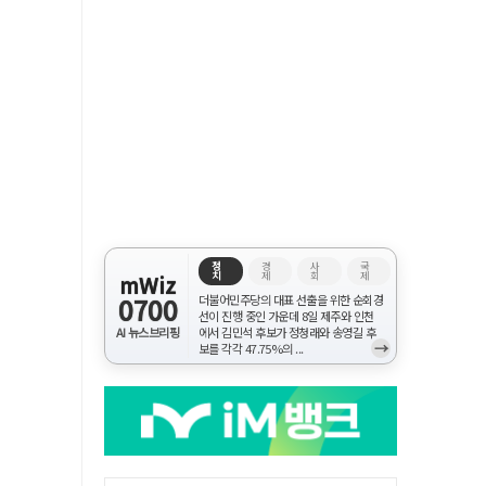
정
경
사
국
치
제
회
제
mWiz
0700
더불어민주당의 대표 선출을 위한 순회경
선이 진행 중인 가운데 8일 제주와 인천
AI 뉴스브리핑
에서 김민석 후보가 정청래와 송영길 후
→
보를 각각 47.75%의 ...