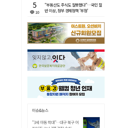
"부동산도 주식도 잘못했다"…국민 절
반 이상, 정부 경제정책 '부정'
10
이슈&뉴스
"3세 아동 학대"…대구 북구 어