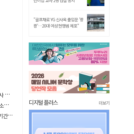
린이집 교사 2명 검찰 송치
"골프채로 YG 신사옥 출입문 '쾅
쾅'…20대 여성 현행범 체포"
요청
디지털 플러스
더보기
나?
책임"