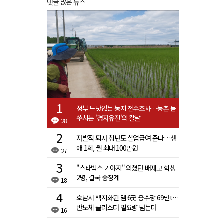
댓글 많은 뉴스
정부 느닷없는 농지 전수조사…농촌 들
쑤시는 '경자유전'의 칼날
28
자발적 퇴사 청년도 실업급여 준다…생
애 1회, 월 최대 100만원
27
"스타벅스 가야지" 외쳤던 배재고 학생
2명, 결국 중징계
18
호남서 백지화된 댐 6곳 용수량 69만t…
반도체 클러스터 필요량 넘는다
16