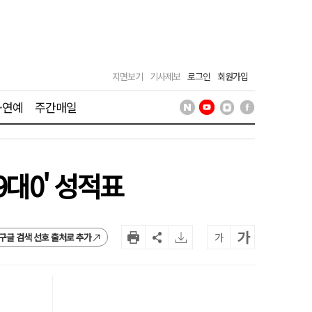
지면보기
기사제보
로그인
회원가입
·연예
주간매일
9대0' 성적표
가
가
구글 검색 선호 출처로 추가