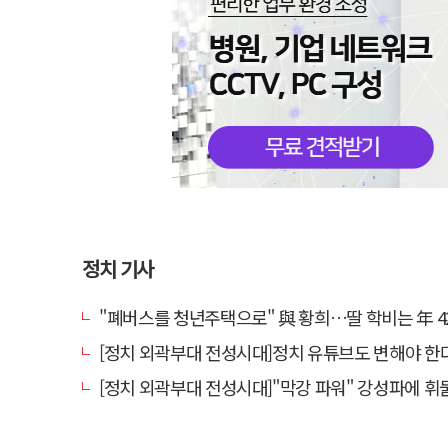
정치 기사
"폐버스를 청년주택으로" 與 황희…딸 학비는 年 4
[정치 외곽부대 전성시대]정치 유튜브도 변해야 한다 "화합과
[정치 외곽부대 전성시대]"막강 파워" 강성파에 휘둘리는 여야 …"이슈 메이킹" 커지는 변