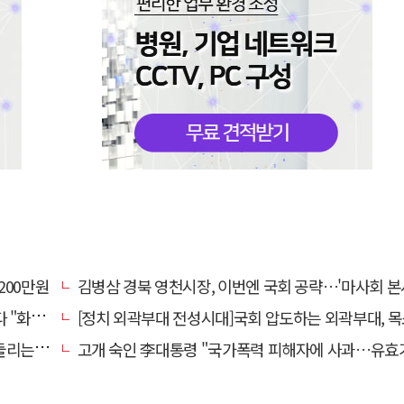
200만원
김병삼 경북 영천시장, 이번엔 국회 공략…'마사회 본사 이전·광역교통망 확충' 
 존중"
[정치 외곽부대 전성시대]국회 압도하는 외곽부대, 목소리 왜 커지
방의 북소리
고개 숙인 李대통령 "국가폭력 피해자에 사과…유효기간 없는 