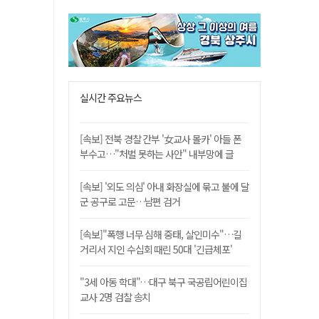
실시간 주요뉴스
[속보] 전북 경찰 간부 '女교사 몰카' 아들 폰
부수고…"처벌 못하는 사안" 내부망에 글
[속보] '외도 의심' 아내 화장실에 묶고 불에 달
군 공구로 고문…남편 검거
[속보]"폭행 너무 심해 중태, 살인미수"…길
거리서 지인 수십회 때린 50대 '긴급체포'
"3세 아동 학대"…대구 북구 국공립어린이집
교사 2명 검찰 송치