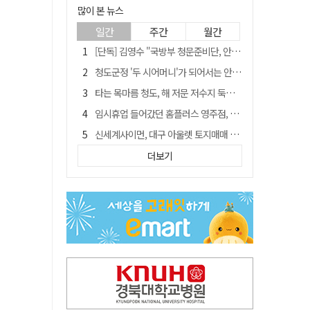
많이 본 뉴스
일간
주간
월간
[단독] 김영수 "국방부 청문준비단, 안규백 탈영 알고있었다"
청도군정 '두 시어머니'가 되어서는 안된다
타는 목마름 청도, 해 저문 저수지 둑에 군수가 서 있었다
임시휴업 들어갔던 홈플러스 영주점, 7일 영업 재개…지하 1층만 운영
신세계사이먼, 대구 아울렛 토지매매 계약 체결… 사업 본궤도
SK하이닉스, 주당 375원 분기 배당 공시…"3분기 중 주주환원 방안 확정"
더보기
"상법개정해도 주주가 '봉'"…하이닉스 솔리다임 상장설에 술렁[개미와글와글]
이의준 전 경북도 새마을봉사과장, 제28대 울릉군 부군수 취임
外人 한 달 새 8000억 담았는데…LG이노텍 목표주가는 왜 엇갈릴까
정청래, 靑 겨냥... "신천지·레버리지·호남 반도체 겁박 사과하라"