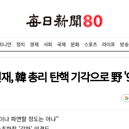
피니언
정치
경제
사회
국제
문화
스포츠
라이프
방송
, 韓 총리 탄핵 기각으로 野 '
못이나 파면할 정도는 아냐"
·조한창 '각하' 의견도