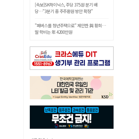
[속보]SK하이닉스, 주당 375원 분기 배
당…"3분기 중 주주환원 방안 확정"
"폐버스를 청년주택으로" 제안한 與 황희…
딸 학비는 年 4200만원