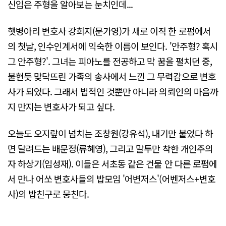
신입은 주형을 알아보는 눈치인데...
햇병아리 변호사 강희지(문가영)가 새로 이직 한 로펌에서
의 첫날, 인수인계서에 익숙한 이름이 보인다. '안주형? 혹시
그 안주형?'. 그녀는 피아노를 전공하고 막 꿈을 펼치던 중,
불현듯 맞닥뜨린 가족의 송사에서 느낀 그 무력감으로 변호
사가 되었다. 그래서 법적인 것뿐만 아니라 의뢰인의 마음까
지 만지는 변호사가 되고 싶다.
오늘도 오지랖이 넘치는 조창원(강유석), 내기만 붙었다 하
면 달려드는 배문정(류혜영), 그리고 말투만 착한 개인주의
자 하상기(임성재). 이들은 서초동 같은 건물 안 다른 로펌에
서 만나 어쏘 변호사들의 밥모임 '어변저스'(어벤저스+변호
사)의 밥친구로 뭉친다.