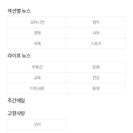
섹션별 뉴스
오피니언
정치
경제
사회
국제
스포츠
라이프 뉴스
부동산
문화
교육
건강
이웃사랑
동정
주간매일
고향사랑
구미