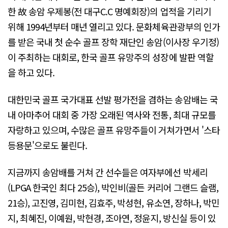
한 故 송암 우제봉(전 대구C.C 명예회장)의 업적을 기리기
위해 1994년부터 매년 열리고 있다. 문화체육관광부의 인가
를 받은 국내 첫 순수 골프 장학 재단인 송암(이사장 우기정)
이 주최하는 대회로, 한국 골프 유망주의 성장에 발판 역할
을 하고 있다.
대한민국 골프 국가대표 선발 평가전을 겸하는 송암배는 국
내 아마추어 대회 중 가장 오래된 역사와 전통, 최대 규모를
자랑하고 있으며, 수많은 골프 유망주들이 거쳐가면서 '스타
등용문'으로도 불린다.
지금까지 송암배를 거쳐 간 선수들은 여자부에선 박세리
(LPGA 한국인 최다 25승), 박인비(골든 커리어 그랜드 슬램,
21승), 고진영, 김미현, 김효주, 박성현, 유소연, 장하나, 박민
지, 최혜진, 이예원, 박현경, 조아연, 정윤지, 방신실 등이 있