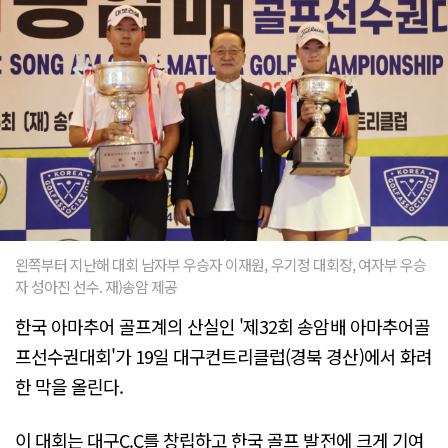
왼쪽부터 지난해 대회 남자부 우승자 이재원, 우기정 대회장, 여자부 우승
자 성아진 선수. 재)송암 제공
한국 아마추어 골프계의 산실인 '제32회 송암배 아마추어골
프선수권대회'가 19일 대구컨트리클럽(경북 경산)에서 화려
한 막을 올린다.
이 대회는 대구C.C를 창립하고 한국 골프 발전에 크게 기여