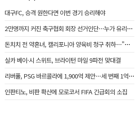
대구FC, 승격 원한다면 이번 경기 승리해야
2만명까지 커진 축구협회 회장 선거인단…누가 유리할까
돈치치 전 약혼녀, 캘리포니아 양육비 청구 취하…"합의로 해결"
실카 베이·시 스위트, 브라이턴 마일 9파전 맞대결
리버풀, PSG 바르콜라에 1,900억 제안…세 번째 1억 파운드 영입 추진
인판티노, 비판 확산에 모로코서 FIFA 긴급회의 소집