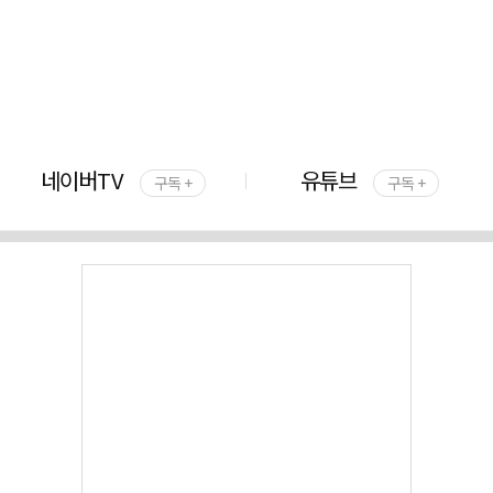
네이버TV
유튜브
구독 +
구독 +