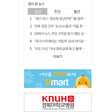
많이 본 뉴스
일간
주간
월간
"폐기 버스 개조해 청년주택" 與 황희…'딸 학비는 年 4200만원'
전북 경찰 간부 '女교사 몰카' 아들 폰 부수고…"처벌 못하는 사안" 내부망에 글
SK하이닉스, 주당 375원 분기 배당 공시…"3분기 중 주주환원 방안 확정"
'새 아시아쿼터는 어떨까' 삼성 라이온즈, 새 얼굴 투수 미야모리 영입
'외도 의심' 아내 화장실에 묶고 불에 달군 공구로 고문…남편 검거
박권현 청도군수, '햇빛 연금 사업' 공약 시동걸어
더보기
김병삼 경북 영천시장, 이번엔 국회 공략…'마사회 본사 이전·광역교통망 확충' 요청
봉화서 주택 에어컨 실외기에서 시작된 불… 주택 화재로 번져
"3세 아동 학대"…대구 북구 국공립어린이집 교사 2명 검찰 송치
경찰, 9월 초부터 상피제 전격 실시…가족 사건 수사 못해