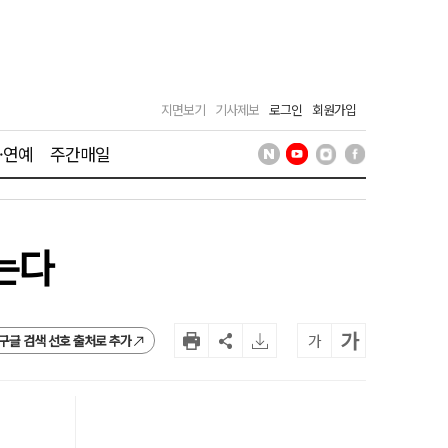
지면보기
기사제보
로그인
회원가입
·연예
주간매일
묻는다
가
가
구글 검색 선호 출처로 추가