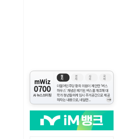
정
경
사
국
치
제
회
제
mWiz
0700
더불어민주당 황희 의원이 제안한 '버스
하우스' 개념은 폐기된 버스를 개조해 대
AI 뉴스브리핑
학가 청년들에게 임시 주거공간으로 제공
→
하자는 내용으로, 네덜란...