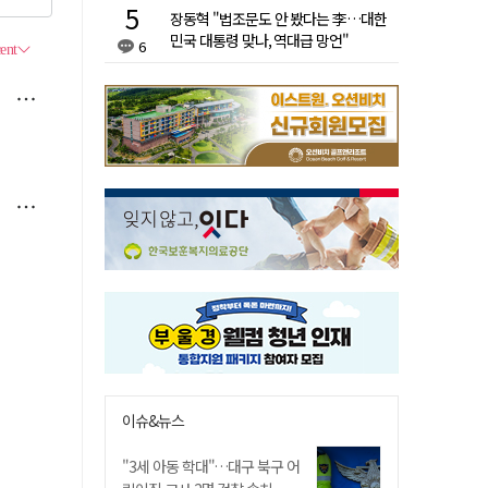
장동혁 "법조문도 안 봤다는 李…대한
민국 대통령 맞나, 역대급 망언"
6
이슈&뉴스
"3세 아동 학대"…대구 북구 어