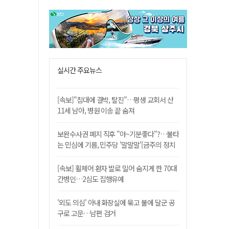
실시간 주요뉴스
[속보]"침대에 결박, 탈진"…평생 교회서 산
11세 남아, 병원 이송 끝 숨져
보완수사권 폐지 직후 "야~기분좋다"?…불타
는 민심에 기름, 민주당 '말말말'[금주의 정치
舌전]
[속보] 휠체어 환자 발로 밀어 숨지게 한 70대
간병인…2심도 집행유예
'외도 의심' 아내 화장실에 묶고 불에 달군 공
구로 고문…남편 검거