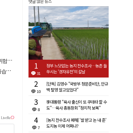
댓글 많은 뉴스
할 때
정부 느닷없는 농지 전수조사…농촌 들
다.
쑤시는 '경자유전'의 칼날
31
[단독] 김영수 "국방부 청문준비단, 안규
백 탈영 알고있었다"
10
李대통령 "육사 출신이 또 쿠데타 할 수
도"…육사 총동창회 "정치적 보복"
8
[농지 전수조사 폐해] '쌀 받고 논 내 준'
도지농 이제 어쩌나?
7