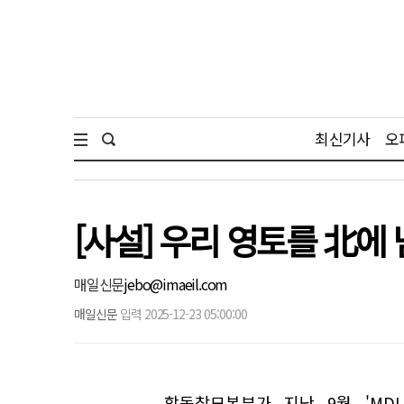
최신기사
오
[사설] 우리 영토를 北에
매일신문
jebo@imaeil.com
매일신문
입력 2025-12-23 05:00:00
합동참모본부가 지난 9월 'MD