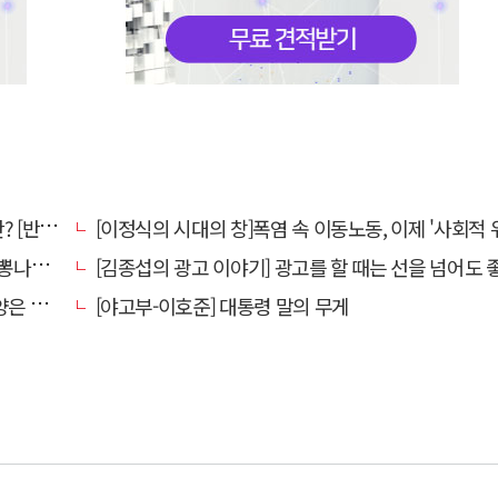
강톡톡]
[이정식의 시대의 창]폭염 속 이동노동, 이제 '사회적 위험 관리'로 전환
었다."
[김종섭의 광고 이야기] 광고를 할 때는 선을 넘어도 좋습니
알레고리"
[야고부-이호준] 대통령 말의 무게