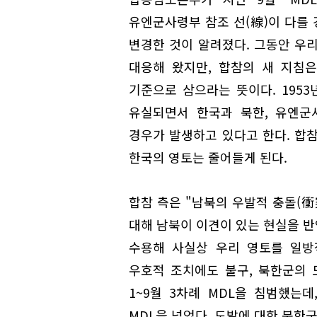
유엔군사령부 참조 선(線)이 다를 
변경한 것이 알려졌다. 그동안 우
대응해 왔지만, 합참의 새 지침은
기준으로 삼으라는 뜻이다. 1953
유실되면서 한국과 북한, 유엔군
경우가 발생하고 있다고 한다. 합
한국의 영토는 줄어들게 된다.
합참 측은 "남북의 우발적 충돌(衝
대해 남북이 이견이 있는 현실을 반
수용해 사실상 우리 영토를 일방
우호적 조치에도 불구, 북한군의 
1~9월 3차례 MDL을 침범했는데
MDL을 넘었다. 도발에 대한 북한