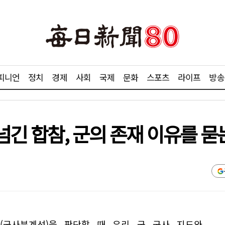
피니언
정치
경제
사회
국제
문화
스포츠
라이프
방송
 넘긴 합참, 군의 존재 이유를 
L(군사분계선)을 판단할 때 우리 군 군사 지도와