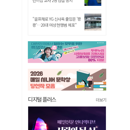
린이집 교사 2명 검찰 송치
"골프채로 YG 신사옥 출입문 '쾅
쾅'…20대 여성 현행범 체포"
디지털 플러스
더보기