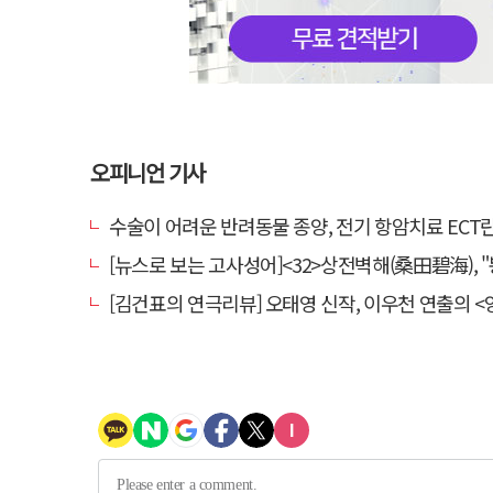
오피니언 기사
수술이 어려운 반려동물 종양, 전기 항암치료 ECT란? [반려동물 건
[뉴스로 보는 고사성어]<32>상전벽해(桑田碧海), "뽕나무밭이 푸른 바다가 되
[김건표의 연극리뷰] 오태영 신작, 이우천 연출의 <양은 양순하다>"국민을 온순한 양으로 길들이는 전체주의적 정치의 