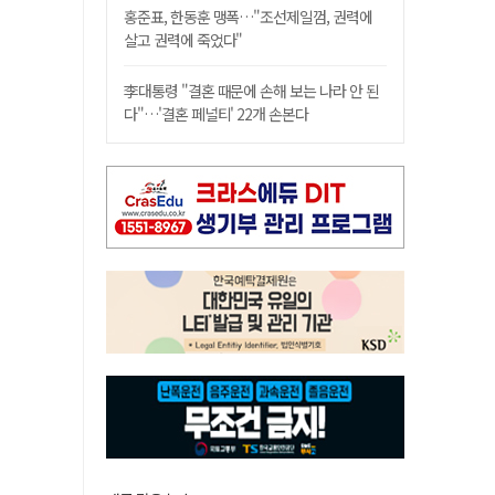
홍준표, 한동훈 맹폭…"조선제일껌, 권력에
살고 권력에 죽었다"
李대통령 "결혼 때문에 손해 보는 나라 안 된
다"…'결혼 페널티' 22개 손본다