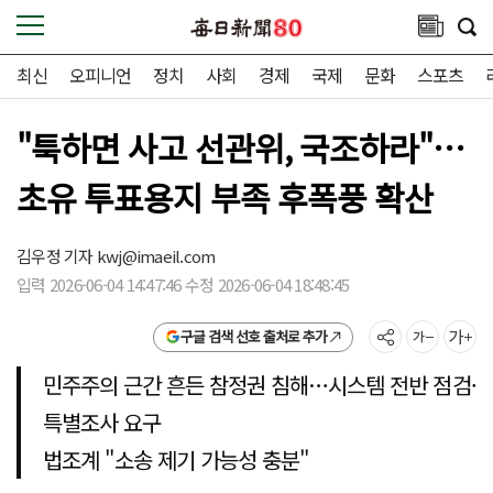
최신
오피니언
정치
사회
경제
국제
문화
스포츠
"툭하면 사고 선관위, 국조하라"…
초유 투표용지 부족 후폭풍 확산
김우정 기자
kwj@imaeil.com
입력 2026-06-04 14:47:46 수정 2026-06-04 18:48:45
구글 검색 선호 출처로 추가
민주주의 근간 흔든 참정권 침해…시스템 전반 점검·
특별조사 요구
법조계 "소송 제기 가능성 충분"