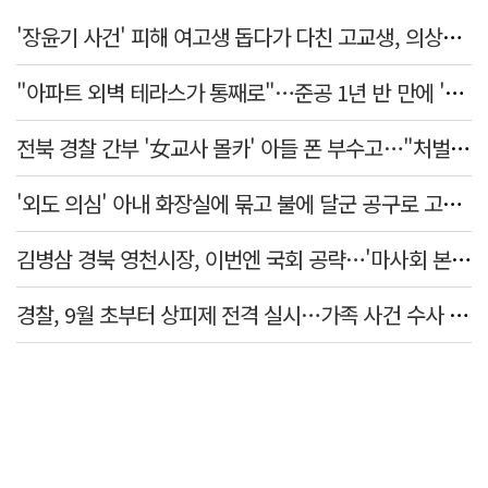
'장윤기 사건' 피해 여고생 돕다가 다친 고교생, 의상자 인정
"아파트 외벽 테라스가 통째로"…준공 1년 반 만에 '아찔 사고'
전북 경찰 간부 '女교사 몰카' 아들 폰 부수고…"처벌 못하는 사안" 내부망에 글
'외도 의심' 아내 화장실에 묶고 불에 달군 공구로 고문…남편 검거
김병삼 경북 영천시장, 이번엔 국회 공략…'마사회 본사 이전·광역교통망 확충' 요청
경찰, 9월 초부터 상피제 전격 실시…가족 사건 수사 못해