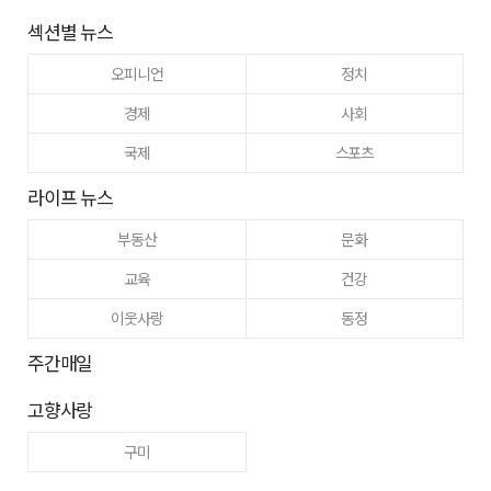
섹션별 뉴스
오피니언
정치
경제
사회
국제
스포츠
라이프 뉴스
부동산
문화
교육
건강
이웃사랑
동정
주간매일
고향사랑
구미