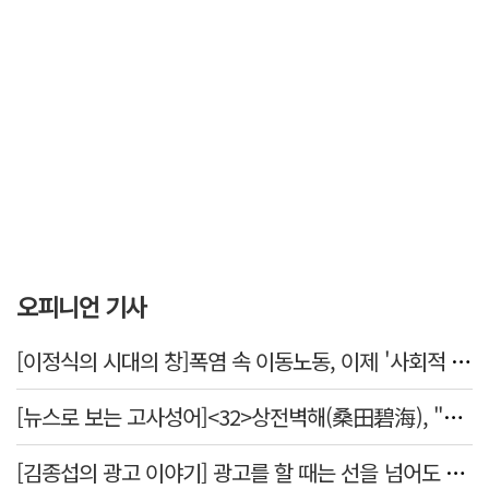
오피니언 기사
[이정식의 시대의 창]폭염 속 이동노동, 이제 '사회적 위험 관리'로 전환할 때
[뉴스로 보는 고사성어]<32>상전벽해(桑田碧海), "뽕나무밭이 푸른 바다가 되었다."
[김종섭의 광고 이야기] 광고를 할 때는 선을 넘어도 좋습니다.