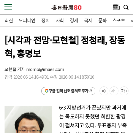
최신
오피니언
정치
사회
경제
국제
문화
스포츠
[시각과 전망-모현철] 정청래, 장동
혁, 홍명보
모현철 기자
momo@imaeil.com
입력 2026-06-14 18:49:31 수정 2026-06-14 18:50:10
구글 검색 선호 출처로 추가
6·3 지방선거가 끝났지만 과거에
는 목도하지 못했던 희한한 광경
이 펼쳐지고 있다. 투표용지 부족