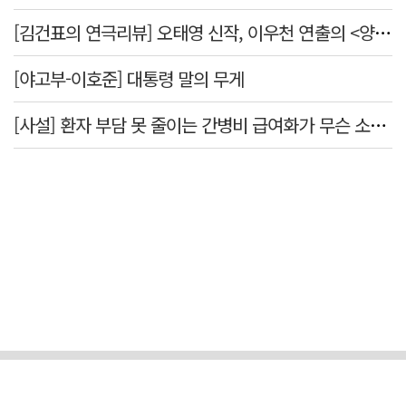
[김건표의 연극리뷰] 오태영 신작, 이우천 연출의 <양은 양순하다>"국민을 온순한 양으로 길들이는 전체주의적 정치의 알레고리"
[야고부-이호준] 대통령 말의 무게
[사설] 환자 부담 못 줄이는 간병비 급여화가 무슨 소용인가