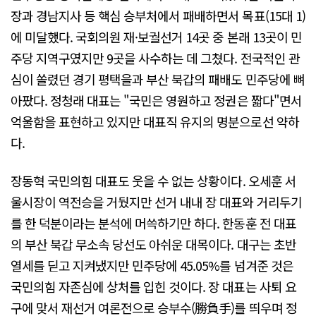
장과 경남지사 등 핵심 승부처에서 패배하면서 목표(15대 1)
에 미달했다. 국회의원 재·보궐선거 14곳 중 본래 13곳이 민
주당 지역구였지만 9곳을 사수하는 데 그쳤다. 전국적인 관
심이 쏠렸던 경기 평택을과 부산 북갑의 패배도 민주당에 뼈
아팠다. 정청래 대표는 "국민은 영원하고 정권은 짧다"면서
억울함을 표현하고 있지만 대표직 유지의 명분으로선 약하
다.
장동혁 국민의힘 대표도 웃을 수 없는 상황이다. 오세훈 서
울시장이 역전승을 거뒀지만 선거 내내 장 대표와 거리두기
를 한 덕분이라는 분석에 머쓱하기만 하다. 한동훈 전 대표
의 부산 북갑 무소속 당선도 아쉬운 대목이다. 대구는 초반
열세를 딛고 지켜냈지만 민주당에 45.05%를 넘겨준 것은
국민의힘 자존심에 상처를 입힌 것이다. 장 대표는 사퇴 요
구에 맞서 재선거 여론전으로 승부수(勝負手)를 띄우며 정