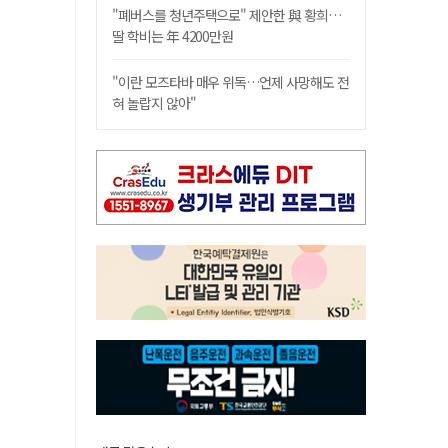
"폐버스를 청년주택으로" 제안한 與 황희…
딸 학비는 年 4200만원
"이란 모즈타바 매우 위독…언제 사망해도 전
혀 놀랍지 않아"