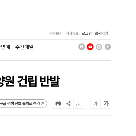
지면보기
기사제보
로그인
회원가입
·연예
주간매일
양원 건립 반발
가
가
구글 검색 선호 출처로 추가