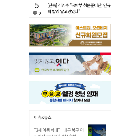
[단독] 김영수 "국방부 청문준비단, 안규
백 탈영 알고있었다"
9
이슈&뉴스
"3세 아동 학대"…대구 북구 어