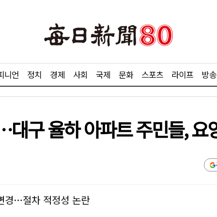
피니언
정치
경제
사회
국제
문화
스포츠
라이프
방송
…대구 율하 아파트 주민들, 요
변경…절차 적정성 논란