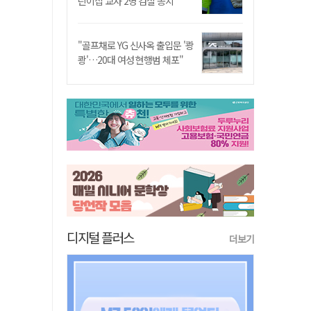
린이집 교사 2명 검찰 송치
"골프채로 YG 신사옥 출입문 '쾅
쾅'…20대 여성 현행범 체포"
디지털 플러스
더보기