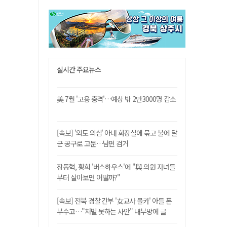
실시간 주요뉴스
美 7월 '고용 충격'…예상 밖 2만3000명 감소
[속보] '외도 의심' 아내 화장실에 묶고 불에 달
군 공구로 고문…남편 검거
장동혁, 황희 '버스하우스'에 "與 의원 자녀들
부터 살아보면 어떨까?"
[속보] 전북 경찰 간부 '女교사 몰카' 아들 폰
부수고…"처벌 못하는 사안" 내부망에 글