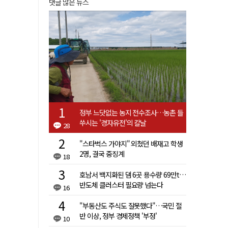
댓글 많은 뉴스
정부 느닷없는 농지 전수조사…농촌 들
쑤시는 '경자유전'의 칼날
28
"스타벅스 가야지" 외쳤던 배재고 학생
2명, 결국 중징계
18
호남서 백지화된 댐 6곳 용수량 69만t…
반도체 클러스터 필요량 넘는다
16
"부동산도 주식도 잘못했다"…국민 절
반 이상, 정부 경제정책 '부정'
10