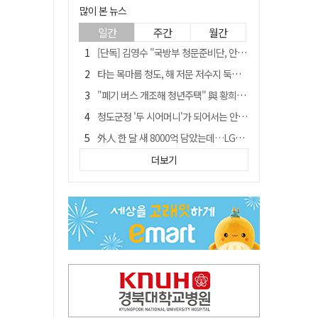
많이 본 뉴스
일간
주간
월간
[단독] 김영수 "국방부 청문준비단, 안규백 탈영 알고있었다"
타는 목마름 청도, 해 저문 저수지 둑에 군수가 서 있었다
"폐기 버스 개조해 청년주택" 與 황희…'딸 학비는 年 4200만원'
청도군정 '두 시어머니'가 되어서는 안된다
外人 한 달 새 8000억 담았는데…LG이노텍 목표주가는 왜 엇갈릴까
임시휴업 들어갔던 홈플러스 영주점, 7일 영업 재개…지하 1층만 운영
더보기
신세계사이먼, 대구 아울렛 토지매매 계약 체결… 사업 본궤도
SK하이닉스, 주당 375원 분기 배당 공시…"3분기 중 주주환원 방안 확정"
이의준 전 경북도 새마을봉사과장, 제28대 울릉군 부군수 취임
"상법개정해도 주주가 '봉'"…하이닉스 솔리다임 상장설에 술렁[개미와글와글]