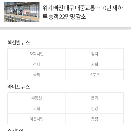
위기 빠진 대구 대중교통…10년 새 하
루 승객 22만명 감소
섹션별 뉴스
오피니언
정치
경제
사회
국제
스포츠
라이프 뉴스
부동산
문화
교육
건강
이웃사랑
동정
주간매일