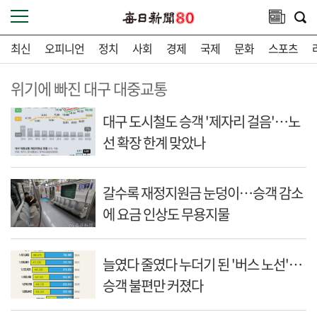
최신
오피니언
정치
사회
경제
국제
문화
스포츠
위기에 빠진 대구 대중교통
대구 도시철도 승객 '제자리 걸음'…노
선 확장 한계 맞았나
갈수록 재정지원금 눈덩이…승객 감소
에 요금 인상도 무용지물
늘였다 줄였다 누더기 된 '버스 노선'…
승객 불편만 커졌다