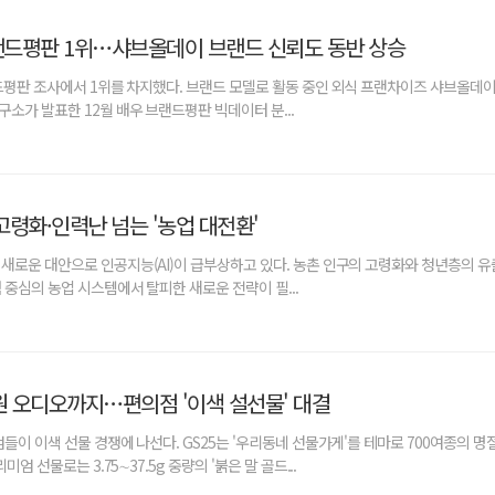
브랜드평판 1위…샤브올데이 브랜드 신뢰도 동반 상승
드평판 조사에서 1위를 차지했다. 브랜드 모델로 활동 중인 외식 프랜차이즈 샤브올데이
소가 발표한 12월 배우 브랜드평판 빅데이터 분...
고령화·인력난 넘는 '농업 대전환'
새로운 대안으로 인공지능(AI)이 급부상하고 있다. 농촌 인구의 고령화와 청년층의 유
 중심의 농업 시스템에서 탈피한 새로운 전략이 필...
 오디오까지…편의점 '이색 설선물' 대결
들이 이색 선물 경쟁에 나선다. GS25는 '우리동네 선물가게'를 테마로 700여종의 명
엄 선물로는 3.75∼37.5g 중량의 '붉은 말 골드...