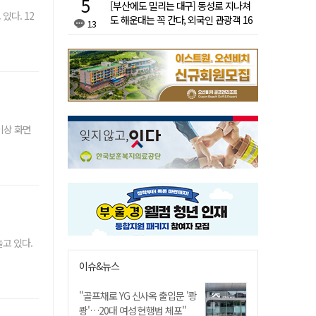
[부산에도 밀리는 대구] 동성로 지나쳐
다. 12
도 해운대는 꼭 간다, 외국인 관광객 16
13
배 차이
 이상 화면
고 있다.
이슈&뉴스
"골프채로 YG 신사옥 출입문 '쾅
쾅'…20대 여성 현행범 체포"