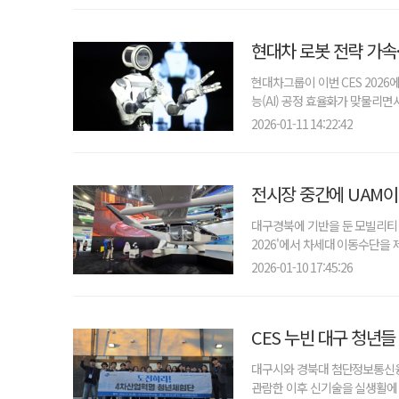
현대차 로봇 전략 가
현대차그룹이 이번 CES 202
능(AI) 공정 효율화가 맞물리면
2026-01-11 14:22:42
어휘력, 안녕하신가요?
오늘 나는 혼자 죽었다. 아니 어쩌면 어제.
전시장 중간에 UAM이…
대구경북에 기반을 둔 모빌리티 기
2026'에서 차세대 이동수단을 
2026-01-10 17:45:26
CES 누빈 대구 청년들 
대구시와 경북대 첨단정보통신융합
관람한 이후 신기술을 실생활에 적