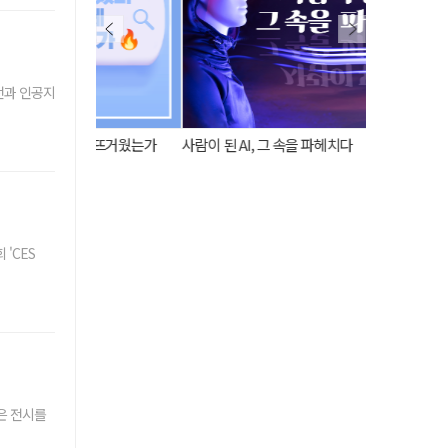
전과 인공지
토록 뜨거웠는가
사람이 된 AI, 그 속을 파헤치다
'공실 비' 내린
'CES
은 전시를