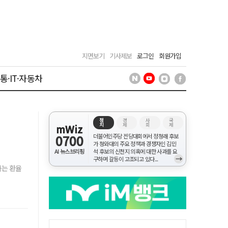
지면보기
기사제보
로그인
회원가입
통·IT·자동차
정
경
사
국
치
제
회
제
mWiz
0700
더불어민주당 전당대회에서 정청래 후보
가 청와대의 주요 정책과 경쟁자인 김민
AI 뉴스브리핑
석 후보의 신천지 의혹에 대한 사과를 요
→
구하며 갈등이 고조되고 있다...
하는 환율