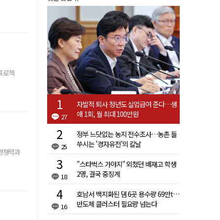
 프로젝
자발적 퇴사 청년도 실업급여 준다…생
애 1회, 월 최대 100만원
27
정부 느닷없는 농지 전수조사…농촌 들
쑤시는 '경자유전'의 칼날
25
 경쟁력과
"스타벅스 가야지" 외쳤던 배재고 학생
2명, 결국 중징계
18
호남서 백지화된 댐 6곳 용수량 69만t…
반도체 클러스터 필요량 넘는다
16