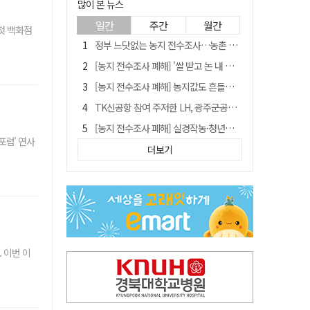
많이 본 뉴스
일간
주간
월간
첫 백화점
정부 느닷없는 농지 전수조사…농촌 들쑤시는 '경자유전'의 칼날
[농지 전수조사 폐해] '쌀 받고 논 내 준' 도지농 이제 어쩌나?
[농지 전수조사 폐해] 농지값도 흔들리나…"도지 막히면 헐값 매물 나올 수도"
TK신공항 참여 주저한 LH, 광주군공항 사업에는 앞장
[농지 전수조사 폐해] 실경작농·청년농 부담도 커진다
포럼' 연사
[단독] 김영수 "국방부 청문준비단, 안규백 탈영 알고있었다"
더보기
김주수 전 의성군수 공덕비 결국 철거… 문화재법 위반 원상복구
[기고] 대구 미래는 금호강·팔공산에 있다
홈플러스 다시 문 연다… 대구경북 매장도 재개장 준비 돌입
청도군정 '두 시어머니'가 되어서는 안된다
 이번 이