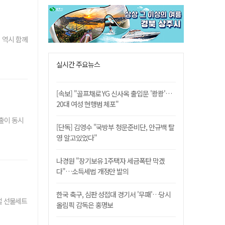
 역시 함께
실시간 주요뉴스
[속보] "골프채로 YG 신사옥 출입문 '쾅쾅'…
20대 여성 현행범 체포"
출이 동시
[단독] 김영수 "국방부 청문준비단, 안규백 탈
영 알고있었다"
나경원 "장기보유 1주택자 세금폭탄 막겠
다"…소득세법 개정안 발의
한국 축구, 심판 성접대 경기서 '무패'…당시
절 선물세트
올림픽 감독은 홍명보