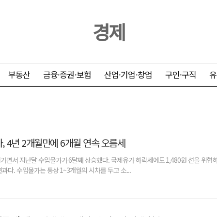
경제
부동산
금융·증권·보험
산업·기업·창업
구인·구직
유
 4년 2개월만에 6개월 연속 오름세
가면서 지난달 수입물가가 6달째 상승했다. 국제유가 하락세에도 1,480원 선을 위협
과다. 수입물가는 통상 1~3개월의 시차를 두고 소...