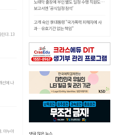
노태악 출장에 부인 별도 일정 수행 직원도…
보고서엔 '공식일정 참석'
고개 숙인 李대통령 "국가폭력 피해자에 사
과…유효기간 없는 책임"
다. 13
개선에 나
. 아누아
댓글 많은 뉴스