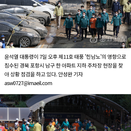
윤석열 대통령이 7일 오후 제11호 태풍 '힌남노'의 영향으로
침수된 경북 포항시 남구 한 아파트 지하 주차장 현장을 찾
아 상황 점검을 하고 있다. 안성완 기자
asw0727@imaeil.com