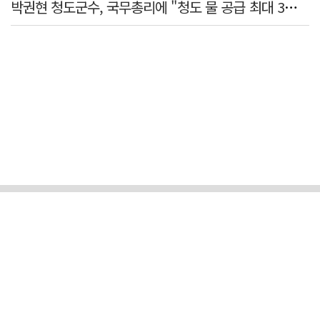
박권현 청도군수, 국무총리에 "청도 물 공급 최대 3만t 늘려달라"