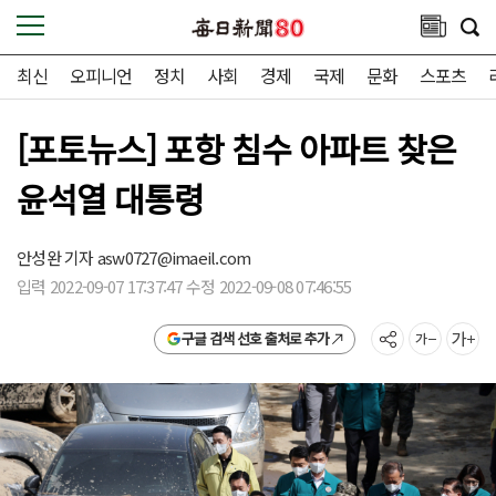
최신
오피니언
정치
사회
경제
국제
문화
스포츠
[포토뉴스] 포항 침수 아파트 찾은
윤석열 대통령
안성완 기자
asw0727@imaeil.com
입력 2022-09-07 17:37:47 수정 2022-09-08 07:46:55
구글 검색 선호 출처로 추가