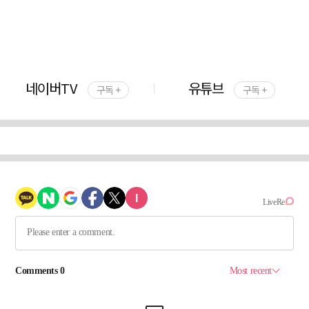
네이버TV
유튜브
구독 +
구독 +