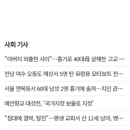
사회 기사
"아버지 외출한 사이"…흉기로 40대母 살해한 고교 자퇴생, 구속 기로에
전남 여수 오동도 해상서 5명 탄 유람용 모터보트 전복…2명 숨져
서울 면목동서 60대 남성 2명 흉기에 숨져…지인 관계로 추정
예안향교 대성전, '국가지정 보물로 지정'
"침대에 결박, 탈진"…평생 교회서 산 11세 남아, 병원 이송 끝 숨져