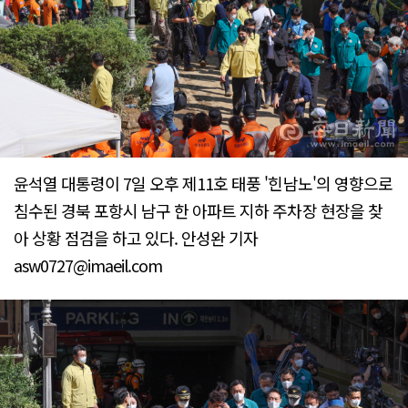
윤석열 대통령이 7일 오후 제11호 태풍 '힌남노'의 영향으로
침수된 경북 포항시 남구 한 아파트 지하 주차장 현장을 찾
아 상황 점검을 하고 있다. 안성완 기자
asw0727@imaeil.com