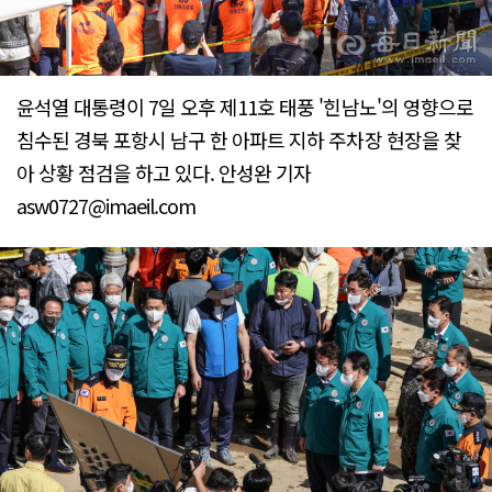
윤석열 대통령이 7일 오후 제11호 태풍 '힌남노'의 영향으로
침수된 경북 포항시 남구 한 아파트 지하 주차장 현장을 찾
아 상황 점검을 하고 있다. 안성완 기자
asw0727@imaeil.com