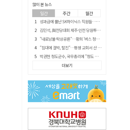
많이 본 뉴스
일간
주간
월간
성과급에 뿔난 SK하이닉스 직원들…3500명 모여 '새 노조' 만든다
김민석, 與전당대회 제주·인천 당원투표서 승리…누적 득표는 '초박빙'
"내로남불·탁상공론"…황희 '버스 청년주택' 제안에 與 내부서도 쓴소리
"침대에 결박, 탈진"…평생 교회서 산 11세 남아, 병원 이송 끝 숨져
박권현 청도군수, 국무총리에 "청도 물 공급 최대 3만t 늘려달라"
예안향교 대성전, '국가지정 보물로 지정'
더보기
블룸버그 "SK하이닉스, 中 패키징공장 지분매각 등 검토"
李대통령 "결혼 페널티 개선"에…장동혁 "그 페널티 만든 게 이 정권"
트럼프 만난 손현보 목사…"현재 자유대한민국 여러 면에서 어려움"
"아버지 외출한 사이"…흉기로 40대母 살해한 고교 자퇴생, 구속 기로에