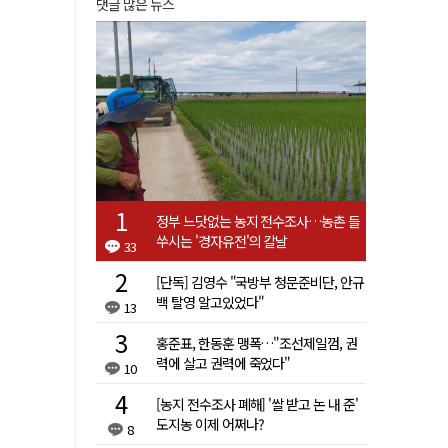
댓글 많은 뉴스
정부 느닷없는 농지 전수조사…농촌 들
쑤시는 '경자유전'의 칼날
33
[단독] 김영수 "국방부 청문준비단, 안규
백 탈영 알고있었다"
13
홍준표, 한동훈 맹폭…"조선제일껌, 권
력에 살고 권력에 죽었다"
10
[농지 전수조사 폐해] '쌀 받고 논 내 준'
도지농 이제 어쩌나?
8