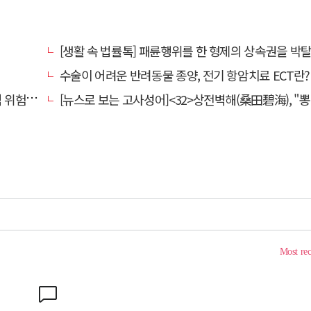
[생활 속 법률톡] 패륜행위를 한 형제의 상속권을 박탈시킬 수 있을
수술이 어려운 반려동물 종양, 전기 항암치료 ECT란? [반려동물 건강
전환할 때
[뉴스로 보는 고사성어]<32>상전벽해(桑田碧海), "뽕나무밭이 푸른 바다가 되었다