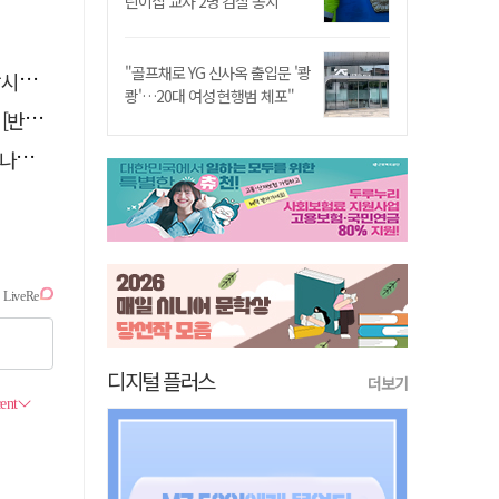
린이집 교사 2명 검찰 송치
"골프채로 YG 신사옥 출입문 '쾅
까요
쾅'…20대 여성 현행범 체포"
톡톡]
."
디지털 플러스
더보기