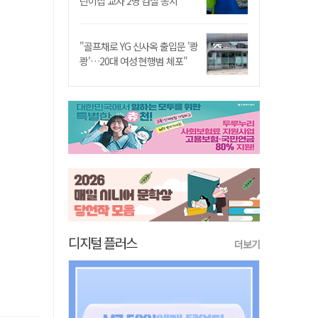
린이집 교사 2명 검찰 송치
"골프채로 YG 신사옥 출입문 '쾅
쾅'…20대 여성 현행범 체포"
디지털 플러스
더보기