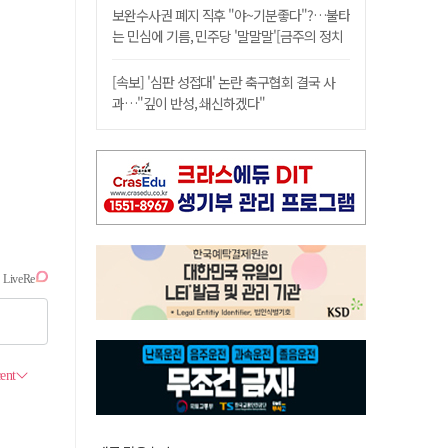
보완수사권 폐지 직후 "야~기분좋다"?…불타
는 민심에 기름, 민주당 '말말말'[금주의 정치
舌전]
[속보] '심판 성접대' 논란 축구협회 결국 사
과…"깊이 반성, 쇄신하겠다"