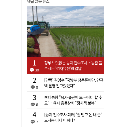
댓글 많은 뉴스
정부 느닷없는 농지 전수조사…농촌 들
쑤시는 '경자유전'의 칼날
30
[단독] 김영수 "국방부 청문준비단, 안규
백 탈영 알고있었다"
9
李대통령 "육사 출신이 또 쿠데타 할 수
도"…육사 총동창회 "정치적 보복"
8
[농지 전수조사 폐해] '쌀 받고 논 내 준'
도지농 이제 어쩌나?
7