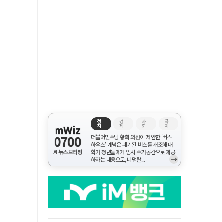
정
경
사
국
치
제
회
제
mWiz
0700
더불어민주당 황희 의원이 제안한 '버스
하우스' 개념은 폐기된 버스를 개조해 대
AI 뉴스브리핑
학가 청년들에게 임시 주거공간으로 제공
→
하자는 내용으로, 네덜란...