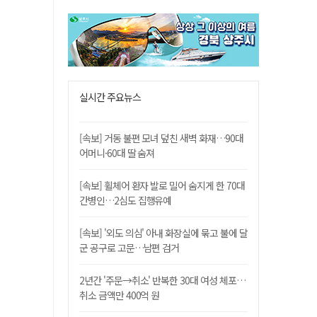
실시간 주요뉴스
[속보] 거동 불편 모녀 덮친 새벽 화재…90대
어머니·60대 딸 숨져
[속보] 휠체어 환자 발로 밀어 숨지게 한 70대
간병인…2심도 집행유예
[속보] '외도 의심' 아내 화장실에 묶고 불에 달
군 공구로 고문…남편 검거
2년간 '주문→취소' 반복한 30대 여성 체포…
취소 금액만 400억 원