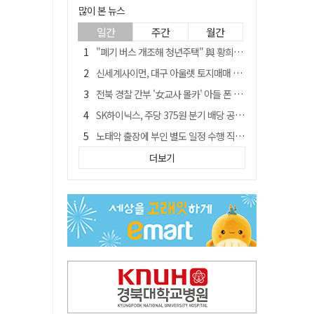
많이 본 뉴스
일간
주간
월간
"폐기 버스 개조해 청년주택" 與 황희…'딸 학비는 年 4200만원'
신세계사이먼, 대구 아울렛 토지매매 계약 체결… 사업 본궤도
전북 경찰 간부 '女교사 몰카' 아들 폰 부수고…"처벌 못하는 사안" 내부망에 글
SK하이닉스, 주당 375원 분기 배당 공시…"3분기 중 주주환원 방안 확정"
노태악 출장에 부인 별도 일정 수행 직원도…보고서엔 '공식일정 참석'
'새 아시아쿼터는 어떨까' 삼성 라이온즈, 새 얼굴 투수 미야모리 영입
더보기
'외도 의심' 아내 화장실에 묶고 불에 달군 공구로 고문…남편 검거
박권현 청도군수, '햇빛 연금 사업' 공약 시동걸어
통합 고속철 할인 '반짝 3년'…이후 요금 도로 오른다?
"골프채로 YG 신사옥 출입문 '쾅쾅'…20대 여성 현행범 체포"[영상]