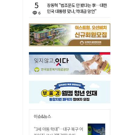
장동혁 "법조문도 안 봤다는 李…대한
민국 대통령 맞나, 역대급 망언"
6
이슈&뉴스
"3세 아동 학대"…대구 북구 어