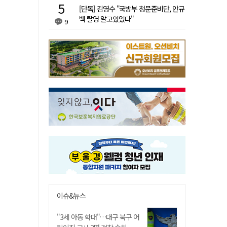
[단독] 김영수 "국방부 청문준비단, 안규
백 탈영 알고있었다"
9
이슈&뉴스
"3세 아동 학대"…대구 북구 어