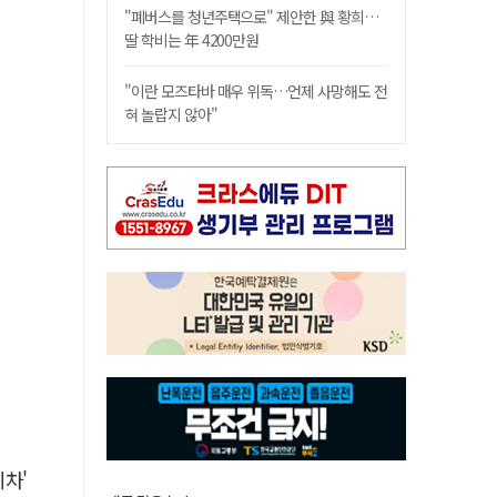
"폐버스를 청년주택으로" 제안한 與 황희…
딸 학비는 年 4200만원
"이란 모즈타바 매우 위독…언제 사망해도 전
혀 놀랍지 않아"
차'