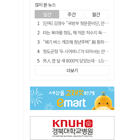
많이 본 뉴스
일간
주간
월간
[단독] 김영수 "국방부 청문준비단, 안규백 탈영 알고있었다"
타는 목마름 청도, 해 저문 저수지 둑에 군수가 서 있었다
"폐기 버스 개조해 청년주택" 與 황희…'딸 학비는 年 4200만원'
청도군정 '두 시어머니'가 되어서는 안된다
外人 한 달 새 8000억 담았는데…LG이노텍 목표주가는 왜 엇갈릴까
임시휴업 들어갔던 홈플러스 영주점, 7일 영업 재개…지하 1층만 운영
더보기
신세계사이먼, 대구 아울렛 토지매매 계약 체결… 사업 본궤도
SK하이닉스, 주당 375원 분기 배당 공시…"3분기 중 주주환원 방안 확정"
이의준 전 경북도 새마을봉사과장, 제28대 울릉군 부군수 취임
"상법개정해도 주주가 '봉'"…하이닉스 솔리다임 상장설에 술렁[개미와글와글]