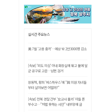
실시간 주요뉴스
美 7월 '고용 충격'…예상 밖 2만3000명 감소
[속보] '외도 의심' 아내 화장실에 묶고 불에 달
군 공구로 고문…남편 검거
장동혁, 황희 '버스하우스'에 "與 의원 자녀들
부터 살아보면 어떨까?"
[속보] 전북 경찰 간부 '女교사 몰카' 아들 폰
부수고…"처벌 못하는 사안" 내부망에 글