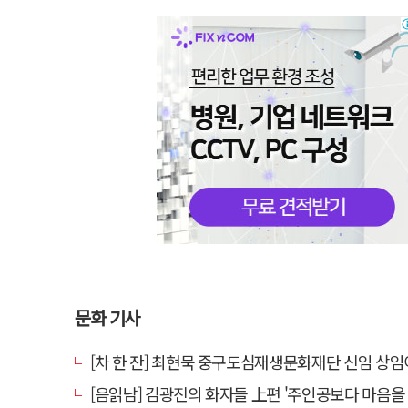
문화 기사
[차 한 잔] 최현묵 중구도심재생문화재단 신임 상임이사 "서문시장·경상감영 등 지역 자원 활용…문화
[음읽남] 김광진의 화자들 上편 '주인공보다 마음을 