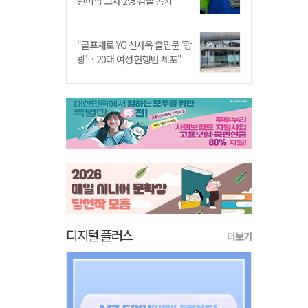
린이집 교사 2명 검찰 송치
"골프채로 YG 신사옥 출입문 '쾅
쾅'…20대 여성 현행범 체포"
디지털 플러스
더보기