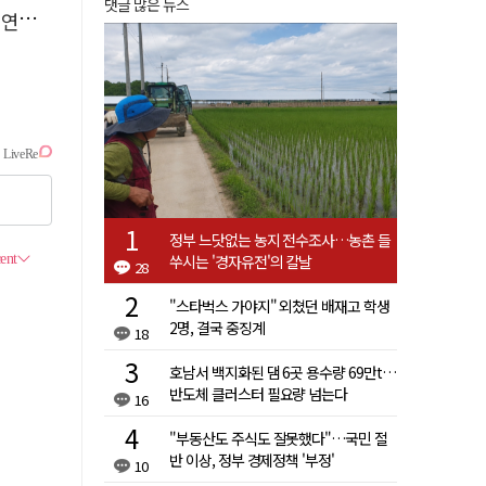
댓글 많은 뉴스
에'
정부 느닷없는 농지 전수조사…농촌 들
쑤시는 '경자유전'의 칼날
28
"스타벅스 가야지" 외쳤던 배재고 학생
2명, 결국 중징계
18
호남서 백지화된 댐 6곳 용수량 69만t…
반도체 클러스터 필요량 넘는다
16
"부동산도 주식도 잘못했다"…국민 절
반 이상, 정부 경제정책 '부정'
10