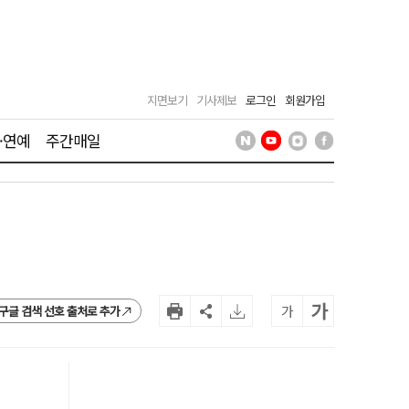
지면보기
기사제보
로그인
회원가입
·연예
주간매일
가
가
구글 검색 선호 출처로 추가