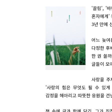
'끌림', 
혼자에게'
3년 만에 
어느 늦여
다정한 후
한 권 쓸까
글들이 모여
사랑을 주
'사랑의 힘은 무엇도 될 수 있게
감정을 헤아리고 따뜻한 응원을 건
책 속에 글과 함께 담긴, 그가 