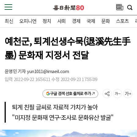
최신
오피니언
정치
사회
경제
국제
문화
스포츠
예천군, 퇴계선생수묵(退溪先生手
墨) 문화재 지정서 전달
윤영민 기자
yun1011@imaeil.com
입력 2022-09-22 16:56:11 수정 2022-09-23 17:55:09
구글 검색 선호 출처로 추가
퇴계 친필 글씨로 자료적 가치가 높아
"미지정 문화재 연구·조사로 문화유산 발굴"