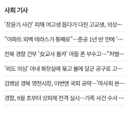
사회 기사
'장윤기 사건' 피해 여고생 돕다가 다친 고교생, 의상자 인정
"아파트 외벽 테라스가 통째로"…준공 1년 반 만에 '아찔 사고'
전북 경찰 간부 '女교사 몰카' 아들 폰 부수고…"처벌 못하는 사안" 내부망에 글
'외도 의심' 아내 화장실에 묶고 불에 달군 공구로 고문…남편 검거
김병삼 경북 영천시장, 이번엔 국회 공략…'마사회 본사 이전·광역교통망 확충' 요청
경찰, 9월 초부터 상피제 전격 실시…가족 사건 수사 못해