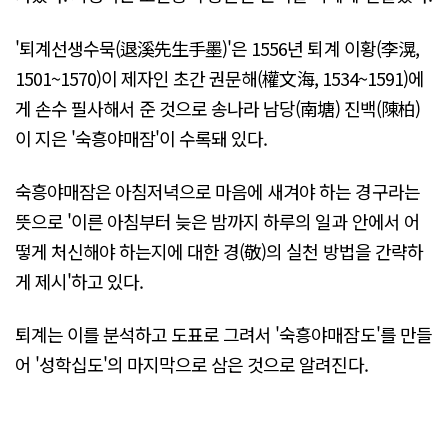
'퇴계선생수묵(退溪先生手墨)'은 1556년 퇴계 이황(李滉,
1501~1570)이 제자인 초간 권문해(權文海, 1534~1591)에
게 손수 필사해서 준 것으로 송나라 남당(南塘) 진백(陳柏)
이 지은 '숙흥야매잠'이 수록돼 있다.
숙흥야매잠은 아침저녁으로 마음에 새겨야 하는 경구라는
뜻으로 '이른 아침부터 늦은 밤까지 하루의 일과 안에서 어
떻게 처신해야 하는지에 대한 경(敬)의 실천 방법을 간략하
게 제시'하고 있다.
퇴계는 이를 분석하고 도표로 그려서 '숙흥야매잠도'를 만들
어 '성학십도'의 마지막으로 삼은 것으로 알려진다.