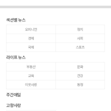
섹션별 뉴스
오피니언
정치
경제
사회
국제
스포츠
라이프 뉴스
부동산
문화
교육
건강
이웃사랑
동정
주간매일
고향사랑