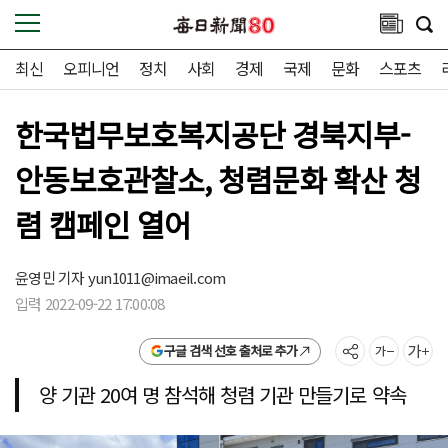
최신
오피니언
정치
사회
경제
국제
문화
스포츠
한국법무보호복지공단 경북지부-
안동보호관찰소, 청렴문화 확산 청
렴 캠페인 열어
윤영민 기자
yun1011@imaeil.com
입력 2022-09-22 17:00:08
구글 검색 선호 출처로 추가
양 기관 20여 명 참석해 청렴 기관 만들기로 약속