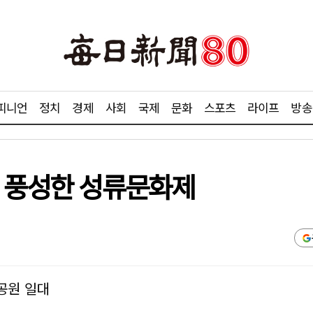
피니언
정치
경제
사회
국제
문화
스포츠
라이프
방송
리 풍성한 성류문화제
공원 일대