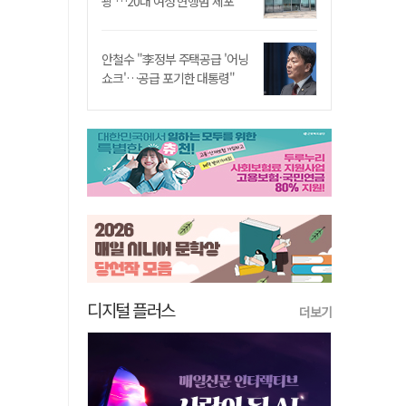
쾅'…20대 여성 현행범 체포"
안철수 "李정부 주택공급 '어닝
쇼크'…공급 포기한 대통령"
디지털 플러스
더보기