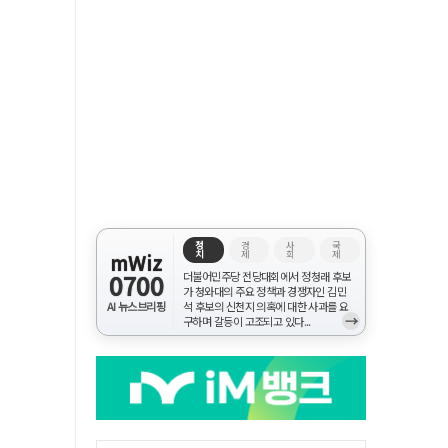
정
경
사
국
치
제
회
제
mWiz
0700
더불어민주당 전당대회에서 정청래 후보
가 청와대의 주요 정책과 경쟁자인 김민
AI 뉴스브리핑
석 후보의 신천지 의혹에 대한 사과를 요
→
구하며 갈등이 고조되고 있다...