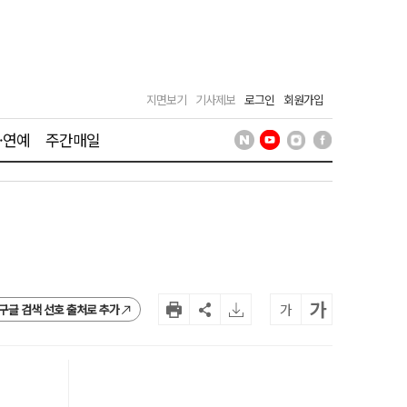
지면보기
기사제보
로그인
회원가입
·연예
주간매일
가
가
구글 검색 선호 출처로 추가