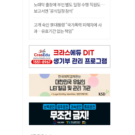
노태악 출장에 부인 별도 일정 수행 직원도…
보고서엔 '공식일정 참석'
고개 숙인 李대통령 "국가폭력 피해자에 사
과…유효기간 없는 책임"