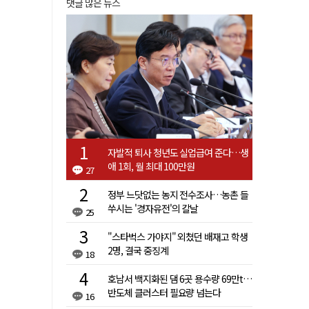
댓글 많은 뉴스
자발적 퇴사 청년도 실업급여 준다…생
애 1회, 월 최대 100만원
27
정부 느닷없는 농지 전수조사…농촌 들
쑤시는 '경자유전'의 칼날
25
"스타벅스 가야지" 외쳤던 배재고 학생
2명, 결국 중징계
18
호남서 백지화된 댐 6곳 용수량 69만t…
반도체 클러스터 필요량 넘는다
16