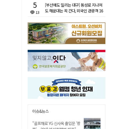
[부산에도 밀리는 대구] 동성로 지나쳐
도 해운대는 꼭 간다, 외국인 관광객 16
13
배 차이
이슈&뉴스
"골프채로 YG 신사옥 출입문 '쾅