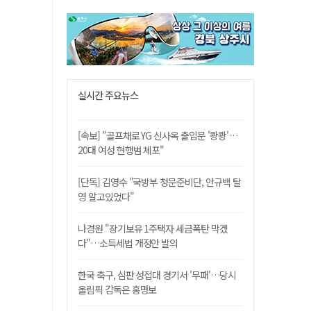
실시간 주요뉴스
[속보] "골프채로 YG 신사옥 출입문 '쾅쾅'…
20대 여성 현행범 체포"
[단독] 김영수 "국방부 청문준비단, 안규백 탈
영 알고있었다"
나경원 "장기보유 1주택자 세금폭탄 막겠
다"…소득세법 개정안 발의
한국 축구, 심판 성접대 경기서 '무패'…당시
올림픽 감독은 홍명보