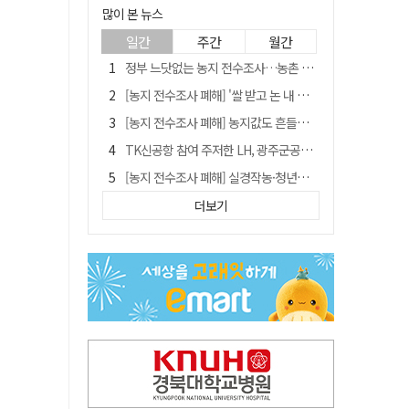
많이 본 뉴스
일간
주간
월간
정부 느닷없는 농지 전수조사…농촌 들쑤시는 '경자유전'의 칼날
[농지 전수조사 폐해] '쌀 받고 논 내 준' 도지농 이제 어쩌나?
[농지 전수조사 폐해] 농지값도 흔들리나…"도지 막히면 헐값 매물 나올 수도"
TK신공항 참여 주저한 LH, 광주군공항 사업에는 앞장
[농지 전수조사 폐해] 실경작농·청년농 부담도 커진다
[단독] 김영수 "국방부 청문준비단, 안규백 탈영 알고있었다"
더보기
김주수 전 의성군수 공덕비 결국 철거… 문화재법 위반 원상복구
[기고] 대구 미래는 금호강·팔공산에 있다
홈플러스 다시 문 연다… 대구경북 매장도 재개장 준비 돌입
청도군정 '두 시어머니'가 되어서는 안된다