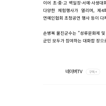
이어 초·중·고 백일장·서예·사생대
다양한 체험행사가 열리며, 제4
연예인협회 초청공연 행사 등이 다
손병복 울진군수는 "성류문화제 및
군민 모두가 참여하는 대화합 장으로
네이버TV
구독 +