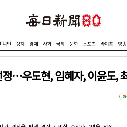
피니언
정치
경제
사회
국제
문화
스포츠
라이프
방송
정…우도현, 임혜자, 이윤도, 
시가 경산을 빛낸 경산 시민상 수상자 4명을 선정,