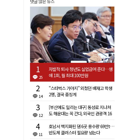
댓글 많은 뉴스
자발적 퇴사 청년도 실업급여 준다…생
애 1회, 월 최대 100만원
25
"스타벅스 가야지" 외쳤던 배재고 학생
2명, 결국 중징계
14
[부산에도 밀리는 대구] 동성로 지나쳐
도 해운대는 꼭 간다, 외국인 관광객 16
12
배 차이
호남서 백지화된 댐 6곳 용수량 69만t…
반도체 클러스터 필요량 넘는다
11