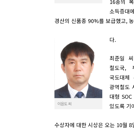
16종의 
소득증대에
경산의 신품종 90%를 보급했고, 
다.
최준일 씨
철도국,
국도대체 
광역철도 
대형 SO
이윤도 씨
있도록 기
수상자에 대한 시상은 오는 10월 8