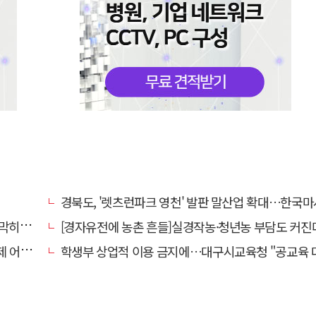
경북도, '렛츠런파크 영천' 발판 말산업 확대…한국마사회 유치도 
 수도"
[경자유전에 농촌 흔들]실경작농·청년농 부담도 커진
쩌나?
학생부 상업적 이용 금지에…대구시교육청 "공교육 대입 상담 