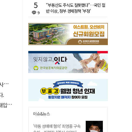
"부동산도 주식도 잘못했다"…국민 절
반 이상, 정부 경제정책 '부정'
9
총력
다.
강화"
이슈&뉴스
'아동 성매매 혐의' 최영중 구속