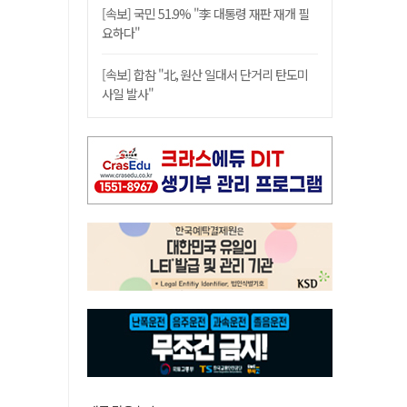
[속보] 국민 51.9% "李 대통령 재판 재개 필
요하다"
[속보] 합참 "北, 원산 일대서 단거리 탄도미
사일 발사"