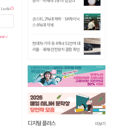
송치…피해자 1명 더 있었다
코스피, 2%대 하락…SK하이닉
스 6%대 약세
현대차·기아 등 4개사 51만여 대
리콜…화재·안전장치 결함 확인
디지털 플러스
더보기