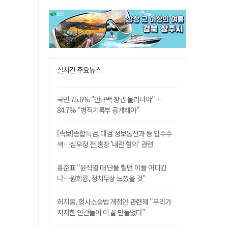
실시간 주요뉴스
국민 75.6% "안규백 장관 물러나야"…
84.7% "병적기록부 공개해야"
[속보]종합특검, 대검 정보통신과 등 압수수
색…심우정 전 총장 '내란 혐의' 관련
홍준표 "윤석열 때 단물 빨던 이들 어디갔
나…원희룡, 정치무상 느꼈을 것"
허지웅, 형사소송법 개정안 관련해 "우리가
지지한 인간들이 이 꼴 만들었다"