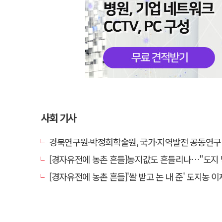
사회 기사
경북연구원·박정희학술원, 국가·지역발전 공동연구
[경자유전에 농촌 흔들]농지값도 흔들리나…"도지 막히면 헐값 매물 나올
[경자유전에 농촌 흔들]'쌀 받고 논 내 준' 도지농 이제 어