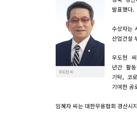
발표했다.
수상자는 사
산업건설 부
우도현 씨
년간 활동
우도현 씨
기탁, 코
기여한 공
임혜자 씨는 대한무용협회 경산시지