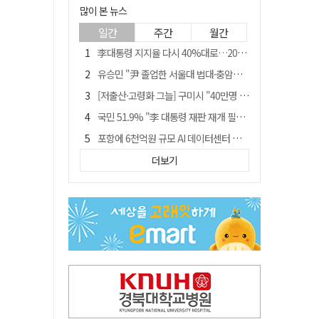
많이 본 뉴스
일간
주간
월간
李대통령 지지율 다시 40%대로…20대는 18.8%p 급락
유승민 "尹 졸업한 서울대 법대·충암고도 없애야"…李 육사 통합 직격
[저출산·고령화 그늘] 구미시 "40만명 사수" 고령군 "3만명대 회복"
국민 51.9% "李 대통령 재판 재개 필요하다"
포항에 6천억원 규모 AI 데이터센터 들어선다
李대통령 "육사 출신이 또 쿠데타 할 수도"…육사 총동창회 "정치적 보복"
더보기
경찰, 홍명보 선임 의혹 수사…대한축구협회 전격 압수수색
경북 영천시, 9월부터 11월까지 반값 여행 혜택 제공
"김용민, 흑백논리로 세상 보는 듯" 검찰 내부서 지탄
월 매출 9천만원에도 문 닫는 영양 젖소농장… "일할 사람이 없어"