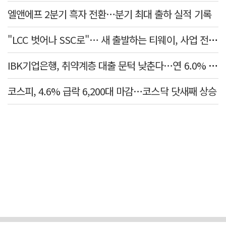
엘앤에프 2분기 흑자 전환…분기 최대 출하 실적 기록
"LCC 벗어나 SSC로"… 새 출발하는 티웨이, 사업 전략 발표
IBK기업은행, 취약계층 대출 문턱 낮춘다…연 6.0% 'i-ONE 햇살론 특례보증' 비대면 출시
코스피, 4.6% 급락 6,200대 마감…코스닥 닷새째 상승