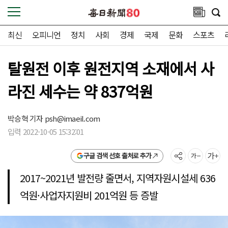
최신
오피니언
정치
사회
경제
국제
문화
스포츠
탈원전 이후 원전지역 소재에서 사
라진 세수는 약 837억원
박승혁 기자
psh@imaeil.com
입력 2022-10-05 15:32:01
구글 검색 선호 출처로 추가
2017~2021년 발전량 줄면서, 지역자원시설세 636
억원·사업자지원비 201억원 등 증발