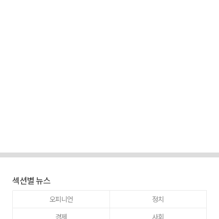
섹션별 뉴스
오피니언
정치
경제
사회