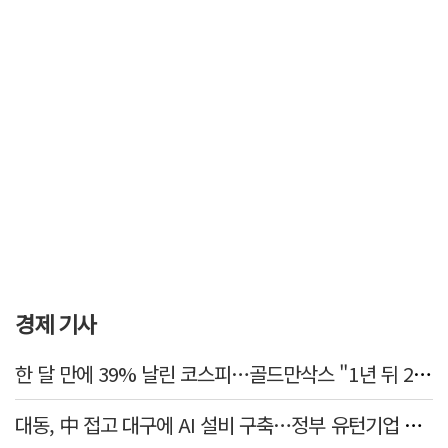
경제 기사
한 달 만에 39% 날린 코스피…골드만삭스 "1년 뒤 2배" 예상, 왜?
대동, 中 접고 대구에 AI 설비 구축…정부 유턴기업 선정