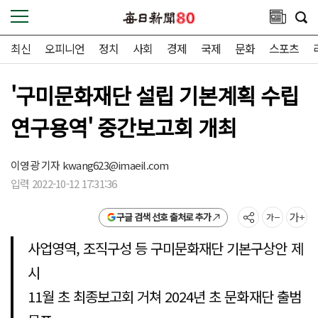
최신
오피니언
정치
사회
경제
국제
문화
스포츠
'구미문화재단 설립 기본계획 수립
연구용역' 중간보고회 개최
이영광 기자
kwang623@imaeil.com
입력 2022-10-12 17:31:36
구글 검색 선호 출처로 추가
사업영역, 조직구성 등 구미문화재단 기본구상안 제
시
11월 초 최종보고회 거쳐 2024년 초 문화재단 출범