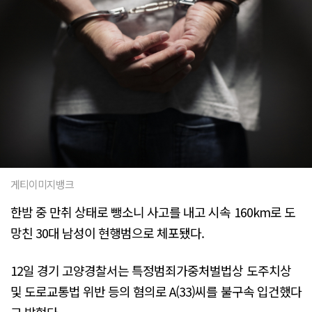
게티이미지뱅크
한밤 중 만취 상태로 뺑소니 사고를 내고 시속 160km로 도
망친 30대 남성이 현행범으로 체포됐다.
12일 경기 고양경찰서는 특정범죄가중처벌법상 도주치상
및 도로교통법 위반 등의 혐의로 A(33)씨를 불구속 입건했다
고 밝혔다.