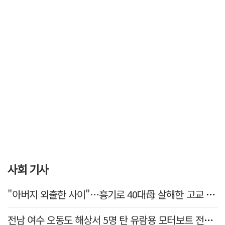
사회 기사
"아버지 외출한 사이"…흉기로 40대母 살해한 고교 자퇴생, 구속 기로에
전남 여수 오동도 해상서 5명 탄 유람용 모터보트 전복…2명 숨져