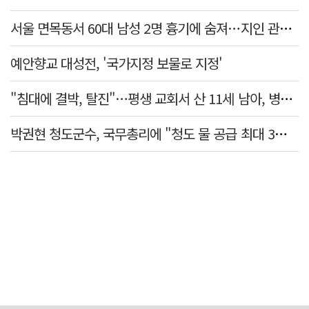
서울 면목동서 60대 남성 2명 흉기에 숨져…지인 관계로 추정
예안향교 대성전, '국가지정 보물로 지정'
"침대에 결박, 탈진"…평생 교회서 산 11세 남아, 병원 이송 끝 숨져
박권현 청도군수, 국무총리에 "청도 물 공급 최대 3만t 늘려달라"