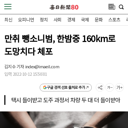
최신
오피니언
정치
사회
경제
국제
문화
스포츠
만취 뺑소니범, 한밤중 160km로
도망치다 체포
김지수 기자
index@imaeil.com
입력 2022-10-12 15:50:01
구글 검색 선호 출처로 추가
택시 들이받고 도주 과정서 차량 두 대 더 들이받아