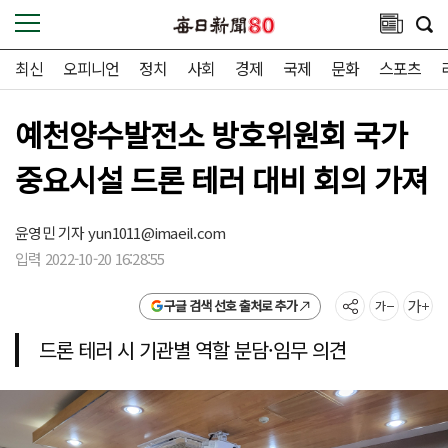
최신
오피니언
정치
사회
경제
국제
문화
스포츠
예천양수발전소 방호위원회 국가
중요시설 드론 테러 대비 회의 가져
윤영민 기자
yun1011@imaeil.com
입력 2022-10-20 16:28:55
구글 검색 선호 출처로 추가
드론 테러 시 기관별 역할 분담·임무 의견