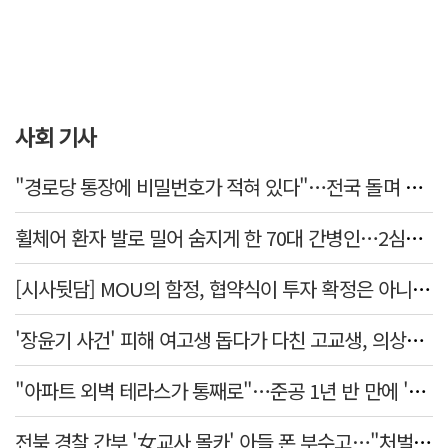
사회 기사
"경로당 통장에 비밀번호가 적혀 있다"…전국 돌며 경로당 13곳 턴 30대 구속
휠체어 환자 발로 밀어 숨지게 한 70대 간병인…2심도 집행유예
[시사뒷담] MOU의 함정, 협약식이 투자 확정은 아니긴 해
'장윤기 사건' 피해 여고생 돕다가 다친 고교생, 의상자 인정
"아파트 외벽 테라스가 통째로"…준공 1년 반 만에 '아찔 사고'
전북 경찰 간부 '女교사 몰카' 아들 폰 부수고…"처벌 못하는 사안" 내부망에 글