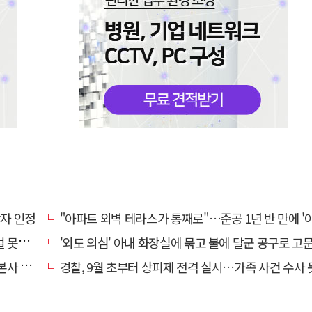
상자 인정
"아파트 외벽 테라스가 통째로"…준공 1년 반 만에 '아찔 
망에 글
'외도 의심' 아내 화장실에 묶고 불에 달군 공구로 고문…남편 
' 요청
경찰, 9월 초부터 상피제 전격 실시…가족 사건 수사