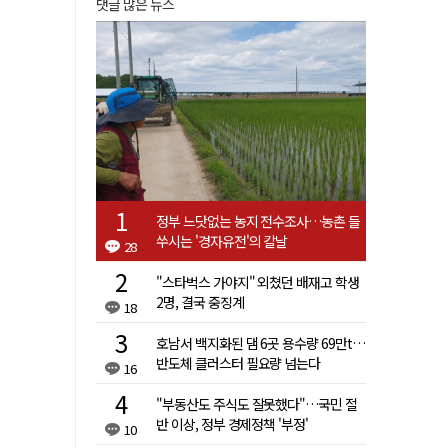
댓글 많은 뉴스
정부 느닷없는 농지 전수조사…농촌 들
쑤시는 '경자유전'의 칼날
28
"스타벅스 가야지" 외쳤던 배재고 학생
2명, 결국 중징계
18
호남서 백지화된 댐 6곳 용수량 69만t…
반도체 클러스터 필요량 넘는다
16
"부동산도 주식도 잘못했다"…국민 절
반 이상, 정부 경제정책 '부정'
10