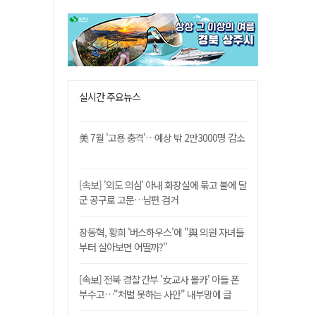
실시간 주요뉴스
美 7월 '고용 충격'…예상 밖 2만3000명 감소
[속보] '외도 의심' 아내 화장실에 묶고 불에 달
군 공구로 고문…남편 검거
장동혁, 황희 '버스하우스'에 "與 의원 자녀들
부터 살아보면 어떨까?"
[속보] 전북 경찰 간부 '女교사 몰카' 아들 폰
부수고…"처벌 못하는 사안" 내부망에 글