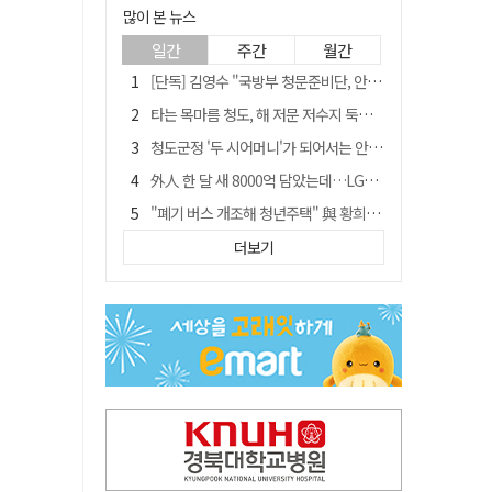
많이 본 뉴스
일간
주간
월간
[단독] 김영수 "국방부 청문준비단, 안규백 탈영 알고있었다"
타는 목마름 청도, 해 저문 저수지 둑에 군수가 서 있었다
청도군정 '두 시어머니'가 되어서는 안된다
外人 한 달 새 8000억 담았는데…LG이노텍 목표주가는 왜 엇갈릴까
"폐기 버스 개조해 청년주택" 與 황희…'딸 학비는 年 4200만원'
임시휴업 들어갔던 홈플러스 영주점, 7일 영업 재개…지하 1층만 운영
더보기
신세계사이먼, 대구 아울렛 토지매매 계약 체결… 사업 본궤도
SK하이닉스, 주당 375원 분기 배당 공시…"3분기 중 주주환원 방안 확정"
이의준 전 경북도 새마을봉사과장, 제28대 울릉군 부군수 취임
"상법개정해도 주주가 '봉'"…하이닉스 솔리다임 상장설에 술렁[개미와글와글]