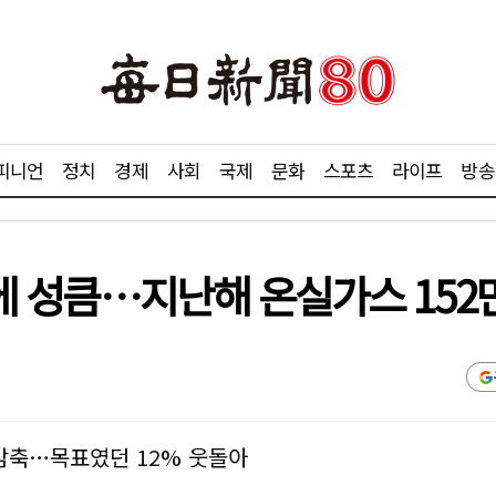
피니언
정치
경제
사회
국제
문화
스포츠
라이프
방송
립'에 성큼…지난해 온실가스 152
 감축…목표였던 12% 웃돌아