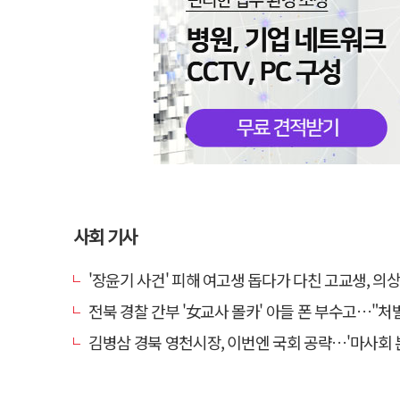
사회 기사
'장윤기 사건' 피해 여고생 돕다가 다친 고교생, 의
전북 경찰 간부 '女교사 몰카' 아들 폰 부수고…"처벌 못하는 사안" 내부
김병삼 경북 영천시장, 이번엔 국회 공략…'마사회 본사 이전·광역교통망 확충