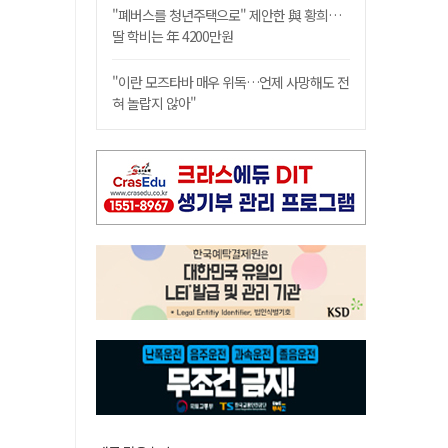
"폐버스를 청년주택으로" 제안한 與 황희…
딸 학비는 年 4200만원
"이란 모즈타바 매우 위독…언제 사망해도 전
혀 놀랍지 않아"