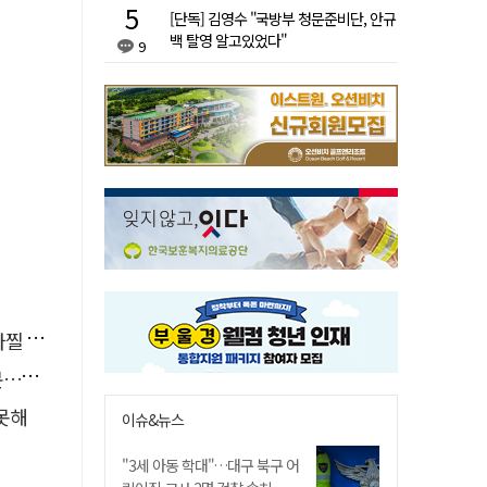
[단독] 김영수 "국방부 청문준비단, 안규
백 탈영 알고있었다"
9
사고'
검거
 못해
이슈&뉴스
"3세 아동 학대"…대구 북구 어