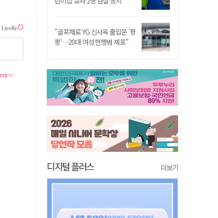
린이집 교사 2명 검찰 송치
"골프채로 YG 신사옥 출입문 '쾅
쾅'…20대 여성 현행범 체포"
디지털 플러스
더보기