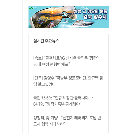
실시간 주요뉴스
[속보] "골프채로 YG 신사옥 출입문 '쾅쾅'…
20대 여성 현행범 체포"
[단독] 김영수 "국방부 청문준비단, 안규백 탈
영 알고있었다"
국민 75.6% "안규백 장관 물러나야"…
84.7% "병적기록부 공개해야"
정청래, 靑 겨냥... "신천지·레버리지·호남 반
도체 겁박 사과하라"