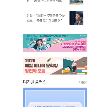
쾅'…20대 여성 현행범 체포"
안철수 "李정부 주택공급 '어닝
쇼크'…공급 포기한 대통령"
디지털 플러스
더보기