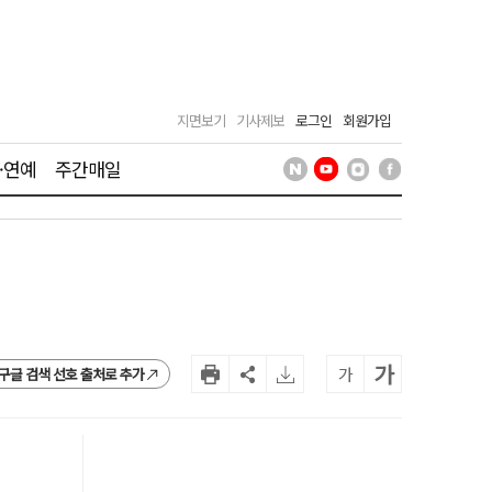
지면보기
기사제보
로그인
회원가입
·연예
주간매일
가
가
구글 검색 선호 출처로 추가