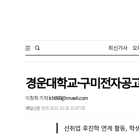
최신기사
오
경운대학교·구미전자공고,
이창희 기자
lch888@imaeil.com
매일신문
입력 2022-10-26 15:47:58
선취업 후진학 연계 활동, 학