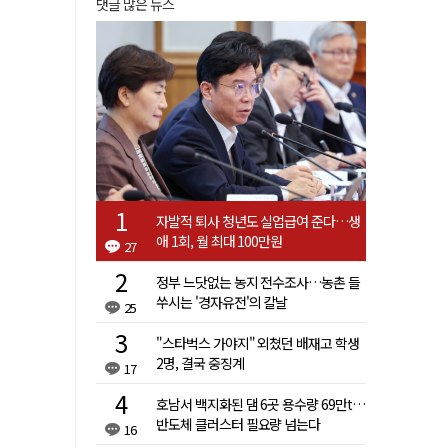
댓글 많은 뉴스
자발적 퇴사 청년도 실업급여 준다…생
애 1회, 월 최대 100만원
27
정부 느닷없는 농지 전수조사…농촌 들
쑤시는 '경자유전'의 칼날
25
"스타벅스 가야지" 외쳤던 배재고 학생
2명, 결국 중징계
17
호남서 백지화된 댐 6곳 용수량 69만t…
반도체 클러스터 필요량 넘는다
16