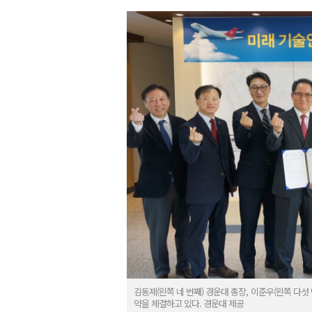
김동제(왼쪽 네 번째) 경운대 총장, 이준우(왼쪽 다
약을 체결하고 있다. 경운대 제공