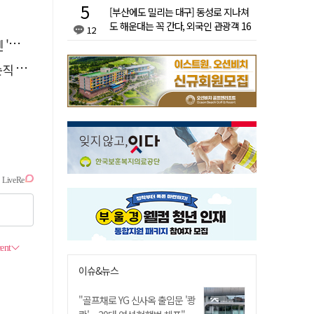
[부산에도 밀리는 대구] 동성로 지나쳐
도 해운대는 꼭 간다, 외국인 관광객 16
12
배 차이
석'
 유죄
이슈&뉴스
"골프채로 YG 신사옥 출입문 '쾅