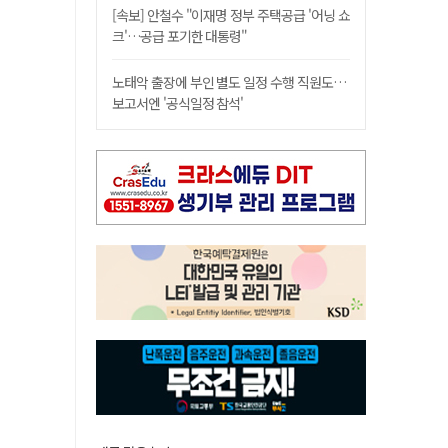
[속보] 안철수 "이재명 정부 주택공급 '어닝 쇼
크'…공급 포기한 대통령"
노태악 출장에 부인 별도 일정 수행 직원도…
보고서엔 '공식일정 참석'