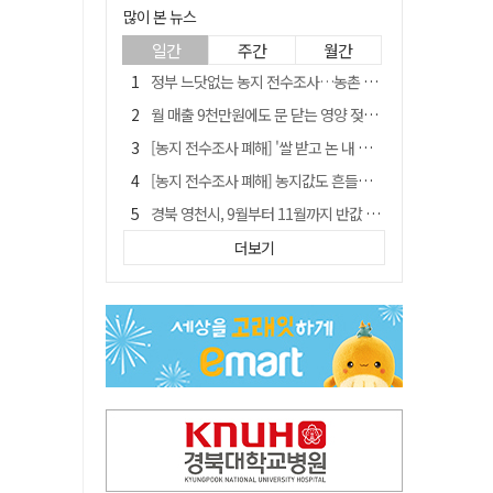
많이 본 뉴스
일간
주간
월간
정부 느닷없는 농지 전수조사…농촌 들쑤시는 '경자유전'의 칼날
월 매출 9천만원에도 문 닫는 영양 젖소농장… "일할 사람이 없어"
[농지 전수조사 폐해] '쌀 받고 논 내 준' 도지농 이제 어쩌나?
[농지 전수조사 폐해] 농지값도 흔들리나…"도지 막히면 헐값 매물 나올 수도"
경북 영천시, 9월부터 11월까지 반값 여행 혜택 제공
'솔리다임 IPO 추진설' SK하이닉스, 주가 9% 급락
더보기
국민 51.9% "李 대통령 재판 재개 필요하다"
[농지 전수조사 폐해] 실경작농·청년농 부담도 커진다
아쉬운 태클
TK신공항 참여 주저한 LH, 광주군공항 사업에는 앞장