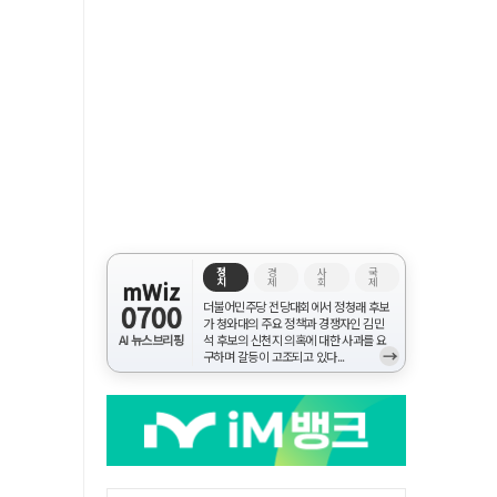
정
경
사
국
치
제
회
제
mWiz
0700
더불어민주당 전당대회에서 정청래 후보
가 청와대의 주요 정책과 경쟁자인 김민
AI 뉴스브리핑
석 후보의 신천지 의혹에 대한 사과를 요
→
구하며 갈등이 고조되고 있다...