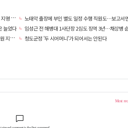
명 산책
노태악 출장에 부인 별도 일정 수행 직원도…보고서엔 '공식일정 참
은 늘었다
임성근 전 해병대 1사단장 2심도 징역 3년…채상병 순직 책임
망 강화
청도군정 '두 시어머니'가 되어서는 안된다