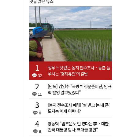
댓글 많은 뉴스
정부 느닷없는 농지 전수조사…농촌 들
쑤시는 '경자유전'의 칼날
32
[단독] 김영수 "국방부 청문준비단, 안규
백 탈영 알고있었다"
11
[농지 전수조사 폐해] '쌀 받고 논 내 준'
도지농 이제 어쩌나?
8
장동혁 "법조문도 안 봤다는 李…대한
민국 대통령 맞나, 역대급 망언"
6