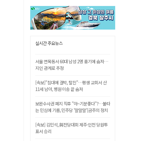
실시간 주요뉴스
서울 면목동서 60대 남성 2명 흉기에 숨져…
지인 관계로 추정
[속보]"침대에 결박, 탈진"…평생 교회서 산
11세 남아, 병원 이송 끝 숨져
보완수사권 폐지 직후 "야~기분좋다"?…불타
는 민심에 기름, 민주당 '말말말'[금주의 정치
舌전]
[속보] 김민석, 與전당대회 제주·인천 당원투
표서 승리