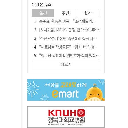
많이 본 뉴스
일간
주간
월간
홍준표, 한동훈 맹폭…"조선제일껌, 권력에 살고 권력에 죽었다"
[시사뒷담] MOU의 함정, 협약식이 투자 확정은 아니긴 해
'심판 성접대' 논란 축구협회 결국 사과…"깊이 반성, 쇄신하겠다"
"내로남불·탁상공론"…황희 '버스 청년주택' 제안에 與 내부서도 쓴소리
"경로당 통장에 비밀번호가 적혀 있다"…전국 돌며 경로당 13곳 턴 30대 구속
예안향교 대성전, '국가지정 보물로 지정'
더보기
휠체어 환자 발로 밀어 숨지게 한 70대 간병인…2심도 집행유예
"침대에 결박, 탈진"…평생 교회서 산 11세 남아, 병원 이송 끝 숨져
김민석, 與전당대회 제주·인천 당원투표서 승리…누적 득표는 '초박빙'
[금주의 이슈] 하늘의 외계인, 바다의 귀향자…영화 '호프'와 '오디세이'