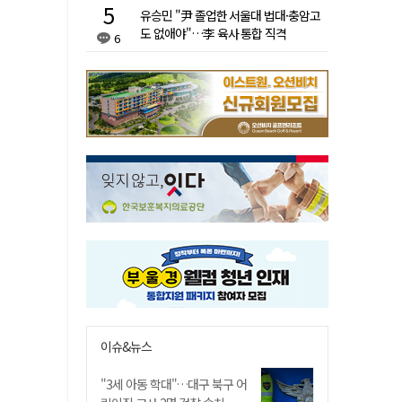
유승민 "尹 졸업한 서울대 법대·충암고
도 없애야"…李 육사 통합 직격
6
이슈&뉴스
"3세 아동 학대"…대구 북구 어