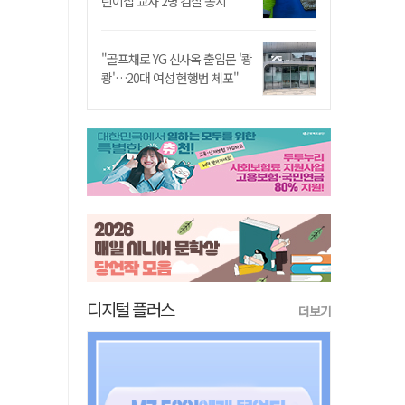
린이집 교사 2명 검찰 송치
"골프채로 YG 신사옥 출입문 '쾅
쾅'…20대 여성 현행범 체포"
디지털 플러스
더보기