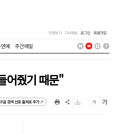
지면보기
기사제보
로그인
회원가입
·연예
주간매일
 들어줬기 때문"
가
가
구글 검색 선호 출처로 추가