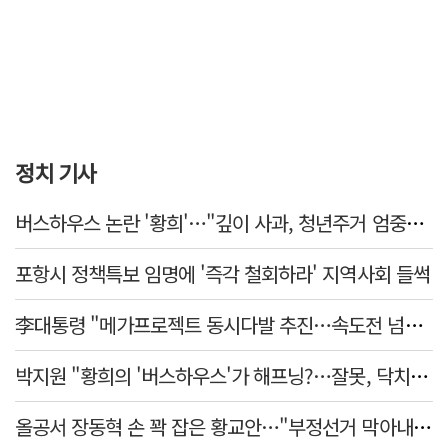
정치 기사
버스하우스 논란 '황희'…"깊이 사과, 청년주거 엄중함 못 헤아려"
포항시 정책특보 임명에 '즉각 철회하라' 지역사회 들썩
李대통령 "메가프로젝트 동시다발 추진…속도전 넘어 전격전"
박지원 "황희의 '버스하우스'가 해프닝?…잘못, 닥치고 사과해야"
올공서 장동혁 손 꽉 잡은 황교안…"부정선거 막아내기 함께 하자"