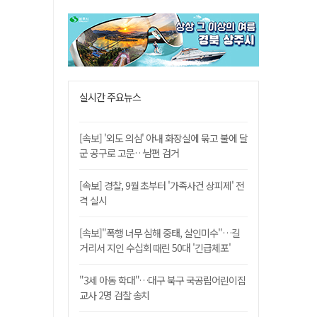
실시간 주요뉴스
[속보] '외도 의심' 아내 화장실에 묶고 불에 달
군 공구로 고문…남편 검거
[속보] 경찰, 9월 초부터 '가족사건 상피제' 전
격 실시
[속보]"폭행 너무 심해 중태, 살인미수"…길
거리서 지인 수십회 때린 50대 '긴급체포'
"3세 아동 학대"…대구 북구 국공립어린이집
교사 2명 검찰 송치