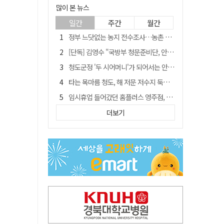
많이 본 뉴스
일간
주간
월간
정부 느닷없는 농지 전수조사…농촌 들쑤시는 '경자유전'의 칼날
[단독] 김영수 "국방부 청문준비단, 안규백 탈영 알고있었다"
청도군정 '두 시어머니'가 되어서는 안된다
타는 목마름 청도, 해 저문 저수지 둑에 군수가 서 있었다
임시휴업 들어갔던 홈플러스 영주점, 7일 영업 재개…지하 1층만 운영
SK하이닉스, 주당 375원 분기 배당 공시…"3분기 중 주주환원 방안 확정"
더보기
"상법개정해도 주주가 '봉'"…하이닉스 솔리다임 상장설에 술렁[개미와글와글]
신세계사이먼, 대구 아울렛 토지매매 계약 체결… 사업 본궤도
이의준 전 경북도 새마을봉사과장, 제28대 울릉군 부군수 취임
[매일희평] 이재명 안규백의 육사를 보는 논리