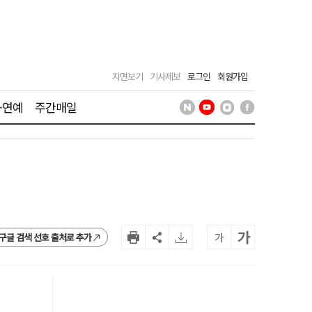
지면보기
기사제보
로그인
회원가입
·연예
주간매일
가
가
구글 검색 선호 출처로 추가