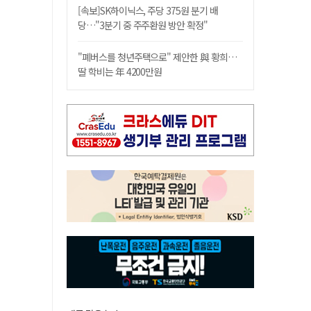
[속보]SK하이닉스, 주당 375원 분기 배
당…"3분기 중 주주환원 방안 확정"
"폐버스를 청년주택으로" 제안한 與 황희…
딸 학비는 年 4200만원