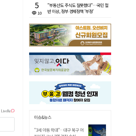
"부동산도 주식도 잘못했다"…국민 절
반 이상, 정부 경제정책 '부정'
10
이슈&뉴스
"3세 아동 학대"…대구 북구 어