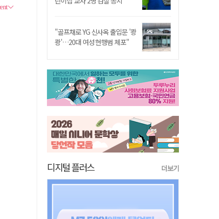
린이집 교사 2명 검찰 송치
"골프채로 YG 신사옥 출입문 '쾅
쾅'…20대 여성 현행범 체포"
디지털 플러스
더보기