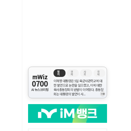
정
경
사
국
치
제
회
제
mWiz
0700
이재명 대통령은 5일 육군사관학교에 대
한 발언으로 논란을 일으켰고, 이에 대한
AI 뉴스브리핑
육사총동창회의 반발이 이어졌다. 총동창
→
회는 대통령의 발언이 사...