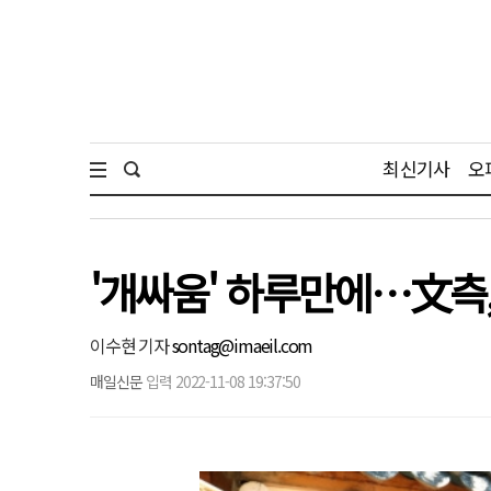
최신기사
오
'개싸움' 하루만에…文측,
이수현 기자
sontag@imaeil.com
매일신문
입력 2022-11-08 19:37:50