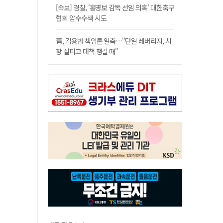
[속보] 경찰, '홍명보 감독 선임 의혹' 대한축구
협회 압수수색 시도
靑, 김용범 책임론 일축…"단일 레버리지, 시
장 살피고 대책 챙길 때"