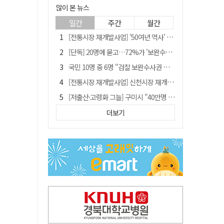
많이 본 뉴스
일간
주간
월간
[전통시장 재개발사업] '50여년 역사' 수성시장 자리에 25층 주상복합 들어선다
[단독] 20명에 묻고…72%가 '보완수사권 폐지'?
국민 10명 중 6명 "검찰 보완수사권 필요"…민주당 지지층도 53.8%
[전통시장 재개발사업] 신천시장 재개발, 준공 후에도 소송전
[저출산·고령화 그늘] 구미시 "40만명 사수" 고령군 "3만명대 회복"
안동-사가에, "50년 우정 넘어 미래 50년 함께 연다"
더보기
李대통령 "육사 출신이 또 쿠데타 할 수도"…육사 총동창회 "정치적 보복"
"오를까, 내릴까" 목표가 깎인 삼전·닉스…AMD 이어 샌디스크에 쏠린 눈
[인사]경상북도
'부산 돌려차기' 피해자, 서범수 "돌려차기 하죠" 실언 사과 수용