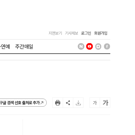
지면보기
기사제보
로그인
회원가입
·연예
주간매일
가
가
구글 검색 선호 출처로 추가