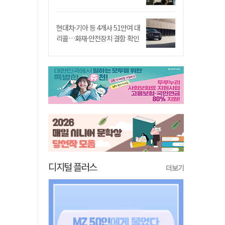
현대차·기아 등 4개사 51만여 대
리콜…화재·안전장치 결함 확인
디지털 플러스
더보기