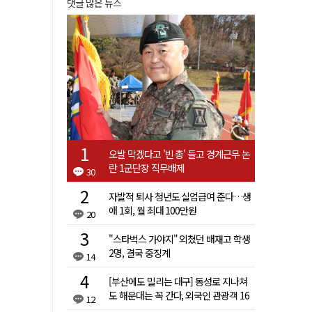
댓글 많은 뉴스
오발 막겠다고 '빈 총' 들고 경계근무 논
란 1군단장 직무배제
30
자발적 퇴사 청년도 실업급여 준다…생
애 1회, 월 최대 100만원
20
"스타벅스 가야지" 외쳤던 배재고 학생
2명, 결국 중징계
14
[부산에도 밀리는 대구] 동성로 지나쳐
도 해운대는 꼭 간다, 외국인 관광객 16
12
배 차이