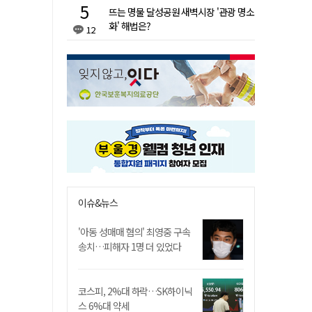
뜨는 명물 달성공원 새벽시장 '관광 명소
화' 해법은?
12
이슈&뉴스
'아동 성매매 혐의' 최영중 구속
송치…피해자 1명 더 있었다
코스피, 2%대 하락…SK하이닉
스 6%대 약세