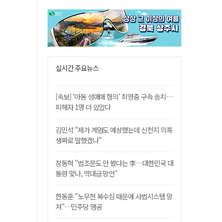
실시간 주요뉴스
[속보] '아동 성매매 혐의' 최영중 구속 송치…
피해자 1명 더 있었다
김민석 "제가 계엄도 예상했는데 신천지 의혹
생짜로 말했겠나"
장동혁 "법조문도 안 봤다는 李…대한민국 대
통령 맞나, 역대급 망언"
한동훈 "노무현 복수심 때문에 사법시스템 망
쳐"…민주당 맹공