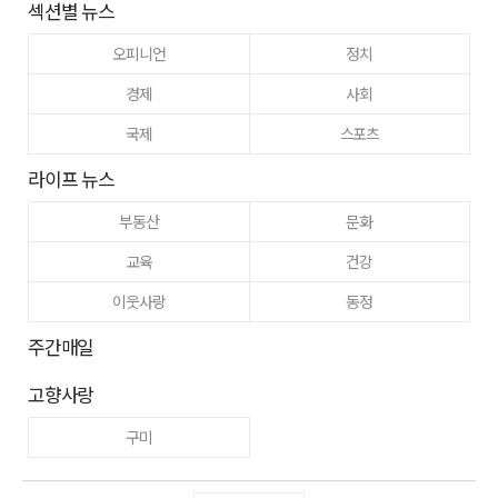
섹션별 뉴스
오피니언
정치
경제
사회
국제
스포츠
라이프 뉴스
부동산
문화
교육
건강
이웃사랑
동정
주간매일
고향사랑
구미