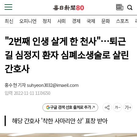
최신
오피니언
정치
사회
경제
국제
문화
스포츠
"2번째 인생 살게 한 천사"…퇴근
길 심정지 환자 심폐소생술로 살린
간호사
홍수현 기자
suhyeon3032@imaeil.com
입력 2022-11-11 11:06:50
구글 검색 선호 출처로 추가
해당 간호사 '착한 사마리안 상' 표창 받아