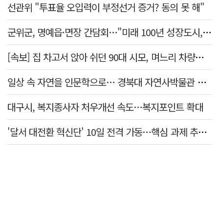
선관위 "투표율 오입력이 부정선거 증거? 동의 못 해"
군위군, 명예읍·면장 간담회…"미래 100년 성장도시, 품격있는 행복도시" 교감
[속보] 집 차고서 앉아 쉬던 90대 시모, 며느리 차량에 치여 사망
일상 속 자연을 인문학으로… 경북대 자연사박물관 특강 개최
대구시, 복지종사자 처우개선 속도…복지포인트 확대
'달서 대전환 혁신단' 10일 전격 가동…핵심 과제 추진 컨트롤타워 역할