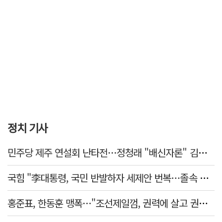
정치 기사
민주당 제주 연설회 난타전…정청래 "배신자론" 김민석 "관리 무능"
국힘 "李대통령, 국민 반발하자 세제안 번복…졸속 국정 즉각 중단"
홍준표, 한동훈 맹폭…"조선제일껌, 권력에 살고 권력에 죽었다"