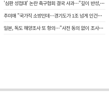
'심판 성접대' 논란 축구협회 결국 사과…"깊이 반성, 쇄신하겠다"
추미애 "국가직 소방인데…경기도가 1조 넘게 인건비 대납"
일본, 독도 해양조사 또 항의…"사전 동의 없이 조사" 주장