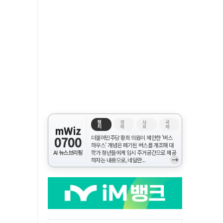
정
경
사
국
치
제
회
제
mWiz
0700
더불어민주당 황희 의원이 제안한 '버스
하우스' 개념은 폐기된 버스를 개조해 대
AI 뉴스브리핑
학가 청년들에게 임시 주거공간으로 제공
→
하자는 내용으로, 네덜란...