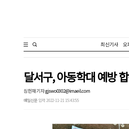
최신기사
오
달서구, 아동학대 예방 
심헌재 기자
gjswo0302@imaeil.com
매일신문
입력 2022-11-21 15:43:55