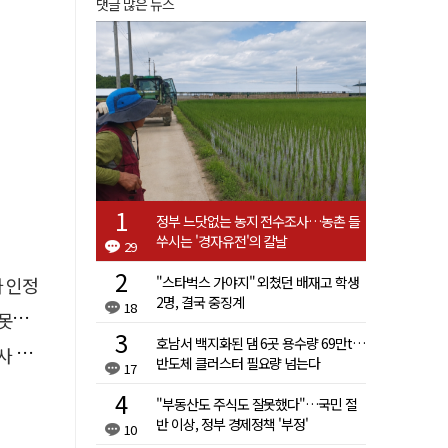
댓글 많은 뉴스
정부 느닷없는 농지 전수조사…농촌 들
쑤시는 '경자유전'의 칼날
29
"스타벅스 가야지" 외쳤던 배재고 학생
자 인정
2명, 결국 중징계
18
 글
호남서 백지화된 댐 6곳 용수량 69만t…
요청
반도체 클러스터 필요량 넘는다
17
"부동산도 주식도 잘못했다"…국민 절
반 이상, 정부 경제정책 '부정'
10