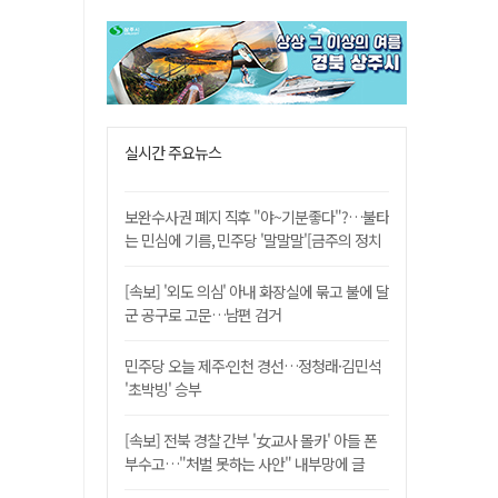
실시간 주요뉴스
보완수사권 폐지 직후 "야~기분좋다"?…불타
는 민심에 기름, 민주당 '말말말'[금주의 정치
舌전]
[속보] '외도 의심' 아내 화장실에 묶고 불에 달
군 공구로 고문…남편 검거
민주당 오늘 제주·인천 경선…정청래·김민석
'초박빙' 승부
[속보] 전북 경찰 간부 '女교사 몰카' 아들 폰
부수고…"처벌 못하는 사안" 내부망에 글