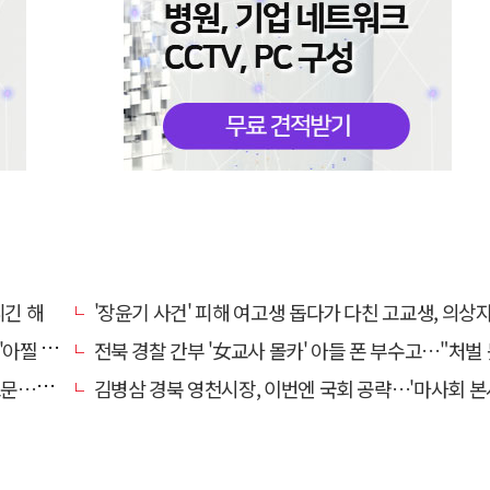
니긴 해
'장윤기 사건' 피해 여고생 돕다가 다친 고교생, 의상
 사고'
전북 경찰 간부 '女교사 몰카' 아들 폰 부수고…"처벌 못하는 사안" 내부망에
편 검거
김병삼 경북 영천시장, 이번엔 국회 공략…'마사회 본사 이전·광역교통망 확충' 