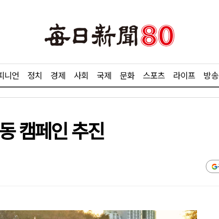
피니언
정치
경제
사회
국제
문화
스포츠
라이프
방송
합동 캠페인 추진