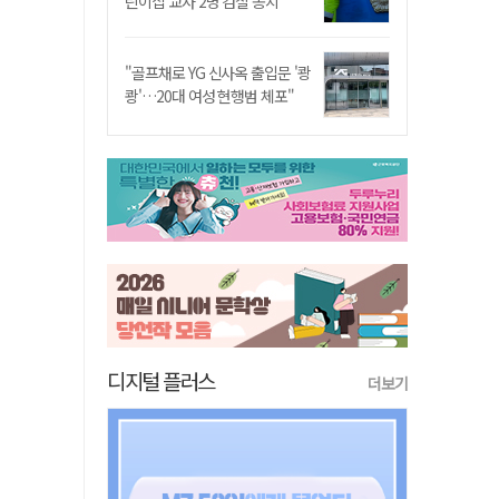
린이집 교사 2명 검찰 송치
"골프채로 YG 신사옥 출입문 '쾅
쾅'…20대 여성 현행범 체포"
디지털 플러스
더보기