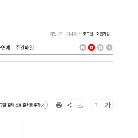
지면보기
기사제보
로그인
회원가입
·연예
주간매일
가
가
구글 검색 선호 출처로 추가