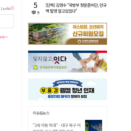
[단독] 김영수 "국방부 청문준비단, 안규
백 탈영 알고있었다"
9
이슈&뉴스
"3세 아동 학대"…대구 북구 어