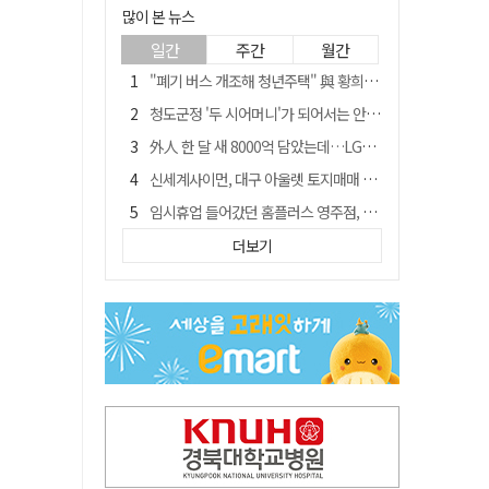
많이 본 뉴스
일간
주간
월간
"폐기 버스 개조해 청년주택" 與 황희…'딸 학비는 年 4200만원'
청도군정 '두 시어머니'가 되어서는 안된다
外人 한 달 새 8000억 담았는데…LG이노텍 목표주가는 왜 엇갈릴까
신세계사이먼, 대구 아울렛 토지매매 계약 체결… 사업 본궤도
임시휴업 들어갔던 홈플러스 영주점, 7일 영업 재개…지하 1층만 운영
SK하이닉스, 주당 375원 분기 배당 공시…"3분기 중 주주환원 방안 확정"
더보기
이의준 전 경북도 새마을봉사과장, 제28대 울릉군 부군수 취임
"상법개정해도 주주가 '봉'"…하이닉스 솔리다임 상장설에 술렁[개미와글와글]
전북 경찰 간부 '女교사 몰카' 아들 폰 부수고…"처벌 못하는 사안" 내부망에 글
노태악 출장에 부인 별도 일정 수행 직원도…보고서엔 '공식일정 참석'