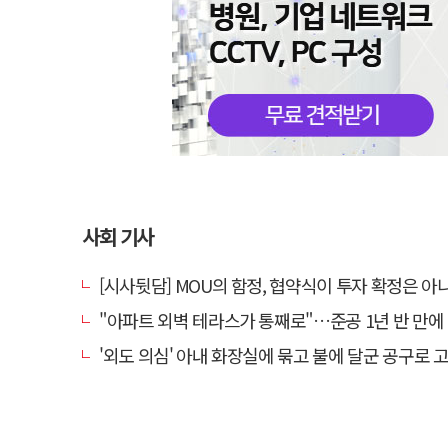
사회 기사
[시사뒷담] MOU의 함정, 협약식이 투자 확정은 아
"아파트 외벽 테라스가 통째로"…준공 1년 반 만에 '아찔
'외도 의심' 아내 화장실에 묶고 불에 달군 공구로 고문…남