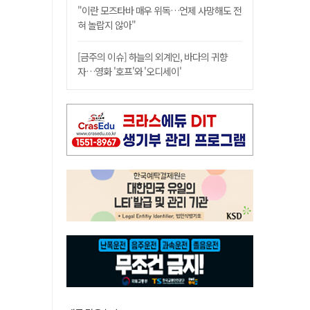
"이란 모즈타바 매우 위독…언제 사망해도 전
혀 놀랍지 않아"
[금주의 이슈] 하늘의 외계인, 바다의 귀향
자…영화 '호프'와 '오디세이'