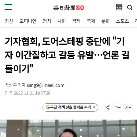
최신
오피니언
정치
사회
경제
국제
문화
스포츠
기자협회, 도어스테핑 중단에 "기
자 이간질하고 갈등 유발…언론 길
들이기"
박상구 기자
sang9@imaeil.com
입력 2022-11-21 19:37:38
구글 검색 선호 출처로 추가