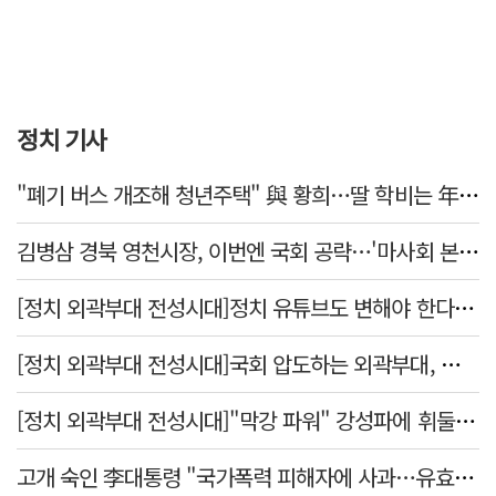
정치 기사
"폐기 버스 개조해 청년주택" 與 황희…딸 학비는 年 4200만원
김병삼 경북 영천시장, 이번엔 국회 공략…'마사회 본사 이전·광역교통망 확충' 요청
[정치 외곽부대 전성시대]정치 유튜브도 변해야 한다 "화합과 존중"
[정치 외곽부대 전성시대]국회 압도하는 외곽부대, 목소리 왜 커지나?
[정치 외곽부대 전성시대]"막강 파워" 강성파에 휘둘리는 여야 …"이슈 메이킹" 커지는 변방의 북소리
고개 숙인 李대통령 "국가폭력 피해자에 사과…유효기간 없는 책임"