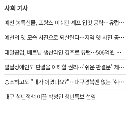
사회 기사
예천 농특산물, 프랑스 미쉐린 셰프 입맛 공략…유럽시장 진출 모색
예천의 옛 모습 사진으로 되살린다…지역 옛 사진 공모전 45점 선정
대일공업, 베트남 생산라인 경주로 유턴…506억원 투자
발달장애인도 판결을 이해할 권리…'쉬운 판결문' 제도화 과제
승소하고도 "내가 이겼나요?"…대구경북엔 없는 '쉬운 판결문'
대구 청년정책 이끌 박성민 청년특보 선임