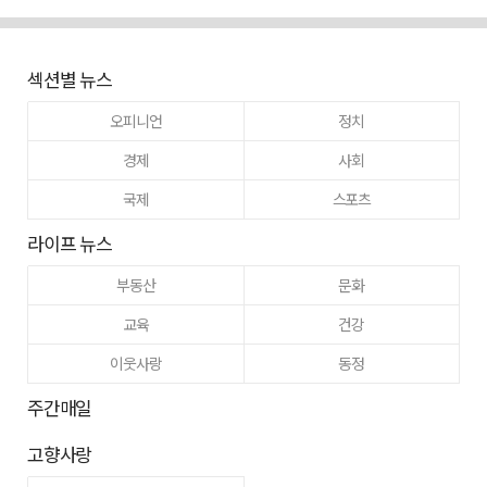
섹션별 뉴스
오피니언
정치
경제
사회
국제
스포츠
라이프 뉴스
부동산
문화
교육
건강
이웃사랑
동정
주간매일
고향사랑