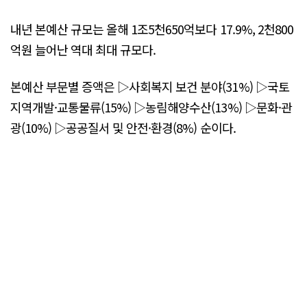
내년 본예산 규모는 올해 1조5천650억보다 17.9%, 2천800
억원 늘어난 역대 최대 규모다.
본예산 부문별 증액은 ▷사회복지 보건 분야(31%) ▷국토
지역개발·교통물류(15%) ▷농림해양수산(13%) ▷문화·관
광(10%) ▷공공질서 및 안전·환경(8%) 순이다.