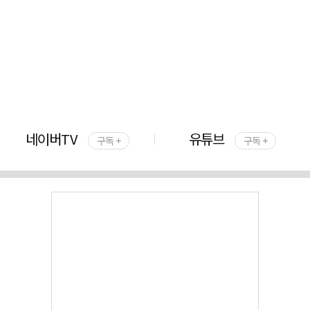
네이버TV
유튜브
구독 +
구독 +