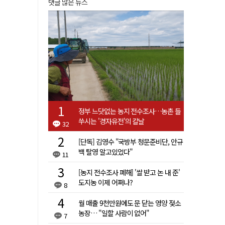
댓글 많은 뉴스
정부 느닷없는 농지 전수조사…농촌 들
쑤시는 '경자유전'의 칼날
32
[단독] 김영수 "국방부 청문준비단, 안규
백 탈영 알고있었다"
11
[농지 전수조사 폐해] '쌀 받고 논 내 준'
도지농 이제 어쩌나?
8
월 매출 9천만원에도 문 닫는 영양 젖소
농장… "일할 사람이 없어"
7