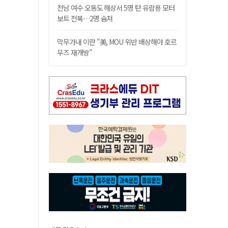
전남 여수 오동도 해상서 5명 탄 유람용 모터
보트 전복…2명 숨져
막무가내 이란 "美, MOU 위반 배상해야 호르
무즈 재개방"