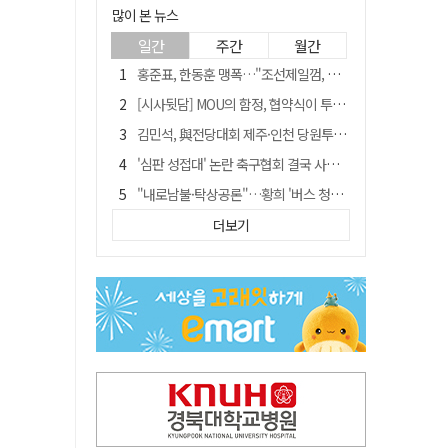
많이 본 뉴스
일간
주간
월간
홍준표, 한동훈 맹폭…"조선제일껌, 권력에 살고 권력에 죽었다"
[시사뒷담] MOU의 함정, 협약식이 투자 확정은 아니긴 해
김민석, 與전당대회 제주·인천 당원투표서 승리…누적 득표는 '초박빙'
'심판 성접대' 논란 축구협회 결국 사과…"깊이 반성, 쇄신하겠다"
"내로남불·탁상공론"…황희 '버스 청년주택' 제안에 與 내부서도 쓴소리
"경로당 통장에 비밀번호가 적혀 있다"…전국 돌며 경로당 13곳 턴 30대 구속
더보기
"침대에 결박, 탈진"…평생 교회서 산 11세 남아, 병원 이송 끝 숨져
예안향교 대성전, '국가지정 보물로 지정'
휠체어 환자 발로 밀어 숨지게 한 70대 간병인…2심도 집행유예
박권현 청도군수, 국무총리에 "청도 물 공급 최대 3만t 늘려달라"