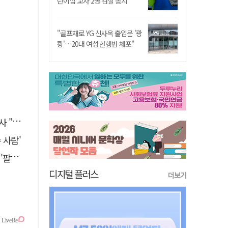
린이집 교사 2명 검찰 송치
"골프채로 YG 신사옥 출입문 '쾅
쾅'…20대 여성 현행범 체포"
일상화"
 사람'
 개최
디지털 플러스
더보기