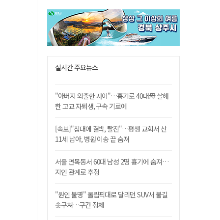
실시간 주요뉴스
"아버지 외출한 사이"…흉기로 40대母 살해
한 고교 자퇴생, 구속 기로에
[속보]"침대에 결박, 탈진"…평생 교회서 산
11세 남아, 병원 이송 끝 숨져
서울 면목동서 60대 남성 2명 흉기에 숨져…
지인 관계로 추정
"원인 불명" 올림픽대로 달리던 SUV서 불길
솟구쳐…구간 정체