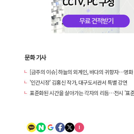
문화 기사
[금주의 이슈] 하늘의 외계인, 바다의 귀향자…영화 '호프'와 '
'인간시장' 김홍신 작가, 대구도서관서 특별 강연
표준화된 시간을 살아가는 각자의 리듬…전시 '표준