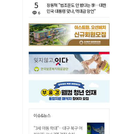
장동혁 "법조문도 안 봤다는 李…대한
민국 대통령 맞나, 역대급 망언"
6
이슈&뉴스
"3세 아동 학대"…대구 북구 어