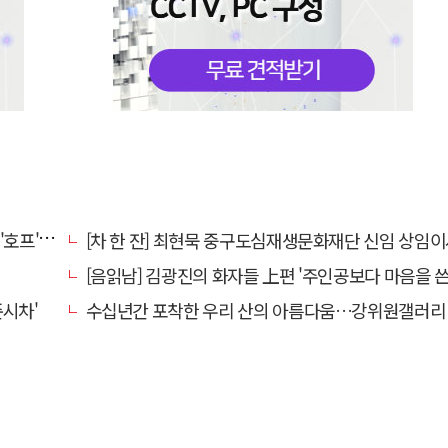
오디세이'
[차 한 잔] 최현묵 중구도심재생문화재단 신임 상임이사 "서문시장·경상감영 등 지역 자원 활용…문화의 
[음읽남] 김광진의 화자들 上편 '주인공보다 마음을 쓴
시차'
수십년간 포착한 우리 산의 아름다움…강위원갤러리 '팔공·지리展'