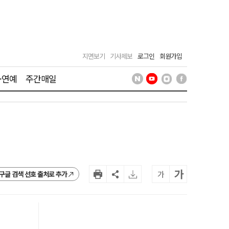
지면보기
기사제보
로그인
회원가입
·연예
주간매일
가
가
구글 검색 선호 출처로 추가