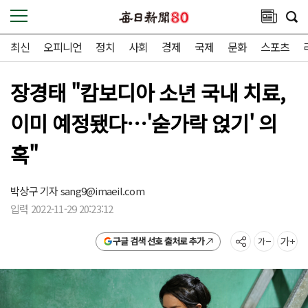
최신
오피니언
정치
사회
경제
국제
문화
스포츠
장경태 "캄보디아 소년 국내 치료,
이미 예정됐다…'숟가락 얹기' 의
혹"
박상구 기자
sang9@imaeil.com
입력 2022-11-29 20:23:12
구글 검색 선호 출처로 추가