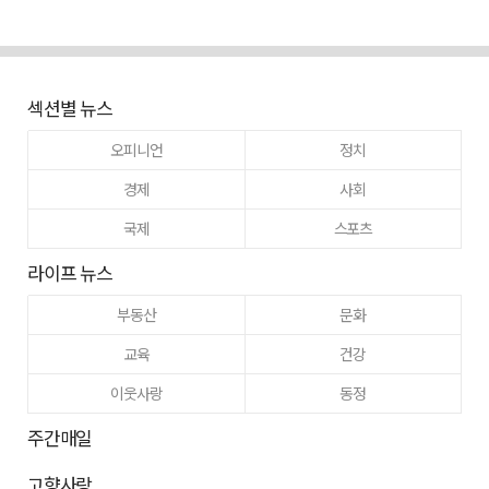
섹션별 뉴스
오피니언
정치
경제
사회
국제
스포츠
라이프 뉴스
부동산
문화
교육
건강
이웃사랑
동정
주간매일
고향사랑