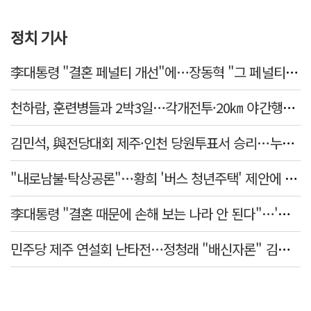
정치 기사
李대통령 "결혼 페널티 개선"에…장동혁 "그 페널티 만든 게 이 정권"
천하람, 훈련병들과 2박3일…각개전투·20㎞ 야간행군 체험
김민석, 與전당대회 제주·인천 당원투표서 승리…누적 득표는 '초박빙'
"내로남불·탁상공론"…황희 '버스 청년주택' 제안에 與 내부서도 쓴소리
李대통령 "결혼 때문에 손해 보는 나라 안 된다"…'결혼 페널티' 22개 손본다
민주당 제주 연설회 난타전…정청래 "배신자론" 김민석 "관리 무능"