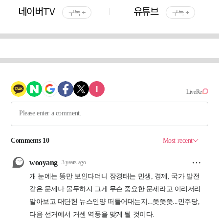
네이버TV
유튜브
구독 +
구독 +