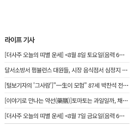
라이프 기사
[더사주 오늘의 띠별 운세] <8월 8일 토요일(음력 6월26일)>
달서소방서 펌뷸런스 대원들, 시장 음식점서 심정지 환자 생명 살려
[털보기자의 '그사람']"一生이 모험" 87세 박찬석 전 경북대 총장
[이야기로 만나는 약선(藥膳)]토마토는 과일일까, 채소일까
[더사주 오늘의 띠별 운세] <8월 7일 금요일(음력 6월25일)>