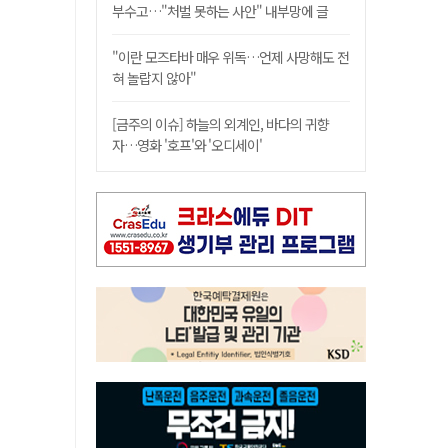
부수고…"처벌 못하는 사안" 내부망에 글
"이란 모즈타바 매우 위독…언제 사망해도 전
혀 놀랍지 않아"
[금주의 이슈] 하늘의 외계인, 바다의 귀향
자…영화 '호프'와 '오디세이'