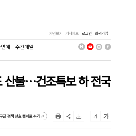
지면보기
기사제보
로그인
회원가입
·연예
주간매일
서도 산불…건조특보 하 전국
가
가
구글 검색 선호 출처로 추가