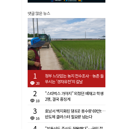
댓글 많은 뉴스
정부 느닷없는 농지 전수조사…농촌 들
쑤시는 '경자유전'의 칼날
28
"스타벅스 가야지" 외쳤던 배재고 학생
2명, 결국 중징계
18
호남서 백지화된 댐 6곳 용수량 69만t…
반도체 클러스터 필요량 넘는다
16
"부동산도 주식도 잘못했다"…국민 절