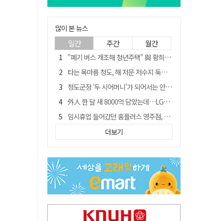
많이 본 뉴스
일간
주간
월간
"폐기 버스 개조해 청년주택" 與 황희…'딸 학비는 年 4200만원'
타는 목마름 청도, 해 저문 저수지 둑에 군수가 서 있었다
청도군정 '두 시어머니'가 되어서는 안된다
外人 한 달 새 8000억 담았는데…LG이노텍 목표주가는 왜 엇갈릴까
임시휴업 들어갔던 홈플러스 영주점, 7일 영업 재개…지하 1층만 운영
신세계사이먼, 대구 아울렛 토지매매 계약 체결… 사업 본궤도
더보기
SK하이닉스, 주당 375원 분기 배당 공시…"3분기 중 주주환원 방안 확정"
이의준 전 경북도 새마을봉사과장, 제28대 울릉군 부군수 취임
"상법개정해도 주주가 '봉'"…하이닉스 솔리다임 상장설에 술렁[개미와글와글]
전북 경찰 간부 '女교사 몰카' 아들 폰 부수고…"처벌 못하는 사안" 내부망에 글