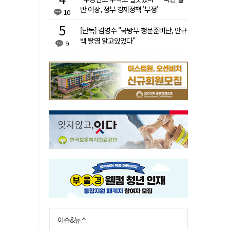
반 이상, 정부 경제정책 '부정'
10
[단독] 김영수 "국방부 청문준비단, 안규
백 탈영 알고있었다"
9
이슈&뉴스