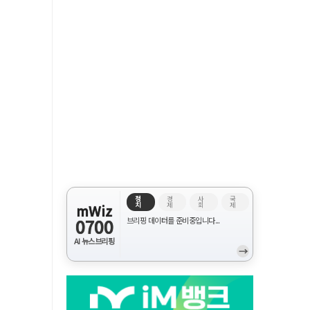
정
경
사
국
치
제
회
제
mWiz
0700
브리핑 데이터를 준비중입니다...
AI 뉴스브리핑
→