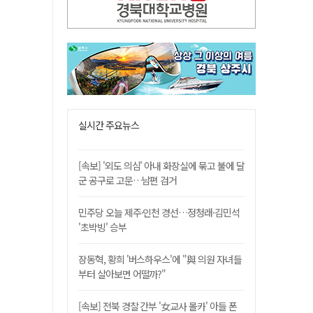
실시간 주요뉴스
[속보] '외도 의심' 아내 화장실에 묶고 불에 달
군 공구로 고문…남편 검거
민주당 오늘 제주·인천 경선…정청래·김민석
'초박빙' 승부
장동혁, 황희 '버스하우스'에 "與 의원 자녀들
부터 살아보면 어떨까?"
[속보] 전북 경찰 간부 '女교사 몰카' 아들 폰