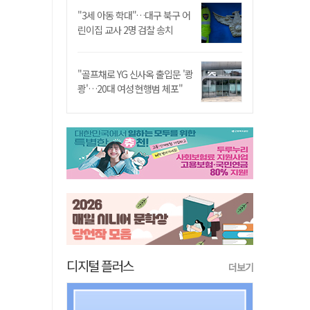
"3세 아동 학대"…대구 북구 어
린이집 교사 2명 검찰 송치
"골프채로 YG 신사옥 출입문 '쾅
쾅'…20대 여성 현행범 체포"
디지털 플러스
더보기