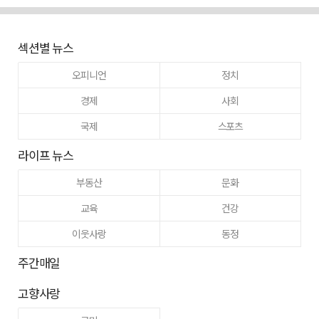
섹션별 뉴스
오피니언
정치
경제
사회
국제
스포츠
라이프 뉴스
부동산
문화
교육
건강
이웃사랑
동정
주간매일
고향사랑