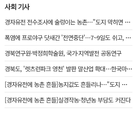
사회 기사
경자유전 전수조사에 술렁이는 농촌…"도지 막히면 농지값도 흔들"
폭염에 프로야구 닷새간 '전면중단'…7~9일도 쉬고, 11일 재개
경북연구원·박정희학술원, 국가·지역발전 공동연구
경북도, '렛츠런파크 영천' 발판 말산업 확대…한국마사회 유치도 총력
[경자유전에 농촌 흔들]농지값도 흔들리나…"도지 막히면 헐값 매물 나올 수도"
[경자유전에 농촌 흔들]실경작농·청년농 부담도 커진다