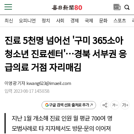
최신
오피니언
정치
사회
경제
국제
문화
스포츠
진료 5천명 넘어선 '구미 365소아
청소년 진료센터'…경북 서부권 응
급의료 거점 자리매김
이영광 기자
kwang623@imaeil.com
입력 2023-08-17 14:50:58
구글 검색 선호 출처로 추가
지난 1월 개소해 진료 인원 월 평균 700여 명
모범사례로 타 지자체서도 방문·문의 이어져