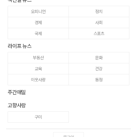
오피니언
정치
경제
사회
국제
스포츠
라이프 뉴스
부동산
문화
교육
건강
이웃사랑
동정
주간매일
고향사랑
구미