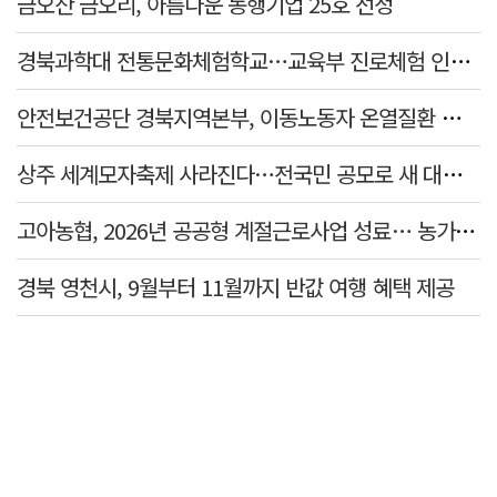
금오산 금오리, 아름다운 동행기업 25호 선정
경북과학대 전통문화체험학교…교육부 진로체험 인증기관 선정
안전보건공단 경북지역본부, 이동노동자 온열질환 예방 캠페인
상주 세계모자축제 사라진다…전국민 공모로 새 대표축제 발굴 나서
고아농협, 2026년 공공형 계절근로사업 성료… 농가 일손 부족 해소 '효자'
경북 영천시, 9월부터 11월까지 반값 여행 혜택 제공