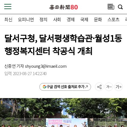
최신
오피니언
정치
사회
경제
국제
문화
스포츠
달서구청, 달서평생학습관·월성1동
행정복지센터 착공식 개최
신중언 기자
shyoung3@imaeil.com
입력 2023-08-27 14:22:40
구글 검색 선호 출처로 추가