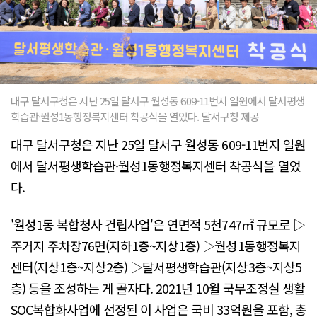
대구 달서구청은 지난 25일 달서구 월성동 609-11번지 일원에서 달서평생
학습관·월성1동행정복지센터 착공식을 열었다. 달서구청 제공
대구 달서구청은 지난 25일 달서구 월성동 609-11번지 일원
에서 달서평생학습관·월성1동행정복지센터 착공식을 열었
다.
'월성1동 복합청사 건립사업'은 연면적 5천747㎡ 규모로 ▷
주거지 주차장76면(지하1층~지상1층) ▷월성1동행정복지
센터(지상1층~지상2층) ▷달서평생학습관(지상3층~지상5
층) 등을 조성하는 게 골자다. 2021년 10월 국무조정실 생활
SOC복합화사업에 선정된 이 사업은 국비 33억원을 포함, 총